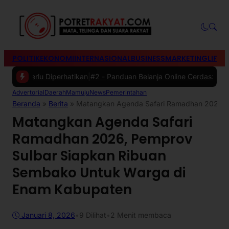
POLITIK
EKONOMI
INTERNASIONAL
BUSINESS
MARKETING
LIFES
erlu Diperhatikan
|
#2 -
Panduan Belanja Online Cerdas: Pilih Produk 
Advertorial
Daerah
Mamuju
News
Pemerintahan
Beranda
»
Berita
»
Matangkan Agenda Safari Ramadhan 2026, 
Matangkan Agenda Safari
Ramadhan 2026, Pemprov
Sulbar Siapkan Ribuan
Sembako Untuk Warga di
Enam Kabupaten
Januari 8, 2026
•
9
Dilihat
•
2 Menit membaca