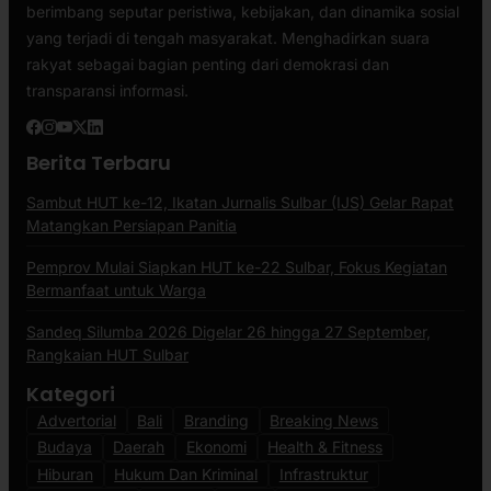
berimbang seputar peristiwa, kebijakan, dan dinamika sosial
yang terjadi di tengah masyarakat. Menghadirkan suara
rakyat sebagai bagian penting dari demokrasi dan
transparansi informasi.
Berita Terbaru
Sambut HUT ke-12, Ikatan Jurnalis Sulbar (IJS) Gelar Rapat
Matangkan Persiapan Panitia
Pemprov Mulai Siapkan HUT ke-22 Sulbar, Fokus Kegiatan
Bermanfaat untuk Warga
Sandeq Silumba 2026 Digelar 26 hingga 27 September,
Rangkaian HUT Sulbar
Kategori
Advertorial
Bali
Branding
Breaking News
Budaya
Daerah
Ekonomi
Health & Fitness
Hiburan
Hukum Dan Kriminal
Infrastruktur