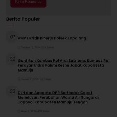
Berita Populer
01
AMPT Kritik Kinerja Polsek Tapalang
Oktober 10, 2024
•
204 Dilihat
02
Gantikan Kombes Pol Ardi Sutriono, Kombes Pol
Ferdyan Indra Fahmi Resmi Jabat Kapolresta
Mamuju
Januari 2, 2026
•
113 Dilihat
03
DLH dan Anggota DPR Bertindak Cepat
Menelusuri Perubahan Warna Air Sungai di
Topoyo, Kabupaten Mamuju Tengah
Maret 5, 2026
•
108 Dilihat