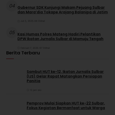
04
Gubernur SDK Kunjungi Makam Pejuang Sulbar
dan Mara’dia Tokape Arajang Balanipa di Jatim
Juli 5, 2025
•
98 Dilihat
05
Kasi Humas Polres Mateng Hadiri Pelantikan
DPW Ikatan Jurnalis Sulbar di Mamuju Tengah
Februari 7, 2026
•
97 Dilihat
Berita Terbaru
Sambut HUT ke-12, Ikatan Jurnalis Sulbar
(IJS) Gelar Rapat Matangkan Persiapan
Panitia
13 jam lalu
Pemprov Mulai Siapkan HUT ke-22 Sulbar,
Fokus Kegiatan Bermanfaat untuk Warga