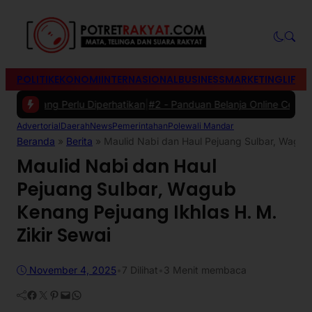
POLITIK
EKONOMI
INTERNASIONAL
BUSINESS
MARKETING
LIFES
yang Perlu Diperhatikan
|
#2 -
Panduan Belanja Online Cerdas: Pilih P
Advertorial
Daerah
News
Pemerintahan
Polewali Mandar
Beranda
»
Berita
»
Maulid Nabi dan Haul Pejuang Sulbar, Wagub 
Maulid Nabi dan Haul
Pejuang Sulbar, Wagub
Kenang Pejuang Ikhlas H. M.
Zikir Sewai
November 4, 2025
•
7
Dilihat
•
3 Menit membaca
Facebook
Twitter
Pinterest
Mail
WhatsApp