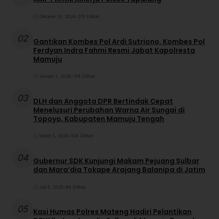
Oktober 10, 2024
•
215 Dilihat
02
Gantikan Kombes Pol Ardi Sutriono, Kombes Pol
Ferdyan Indra Fahmi Resmi Jabat Kapolresta
Mamuju
Januari 2, 2026
•
114 Dilihat
03
DLH dan Anggota DPR Bertindak Cepat
Menelusuri Perubahan Warna Air Sungai di
Topoyo, Kabupaten Mamuju Tengah
Maret 5, 2026
•
108 Dilihat
04
Gubernur SDK Kunjungi Makam Pejuang Sulbar
dan Mara’dia Tokape Arajang Balanipa di Jatim
Juli 5, 2025
•
98 Dilihat
05
Kasi Humas Polres Mateng Hadiri Pelantikan