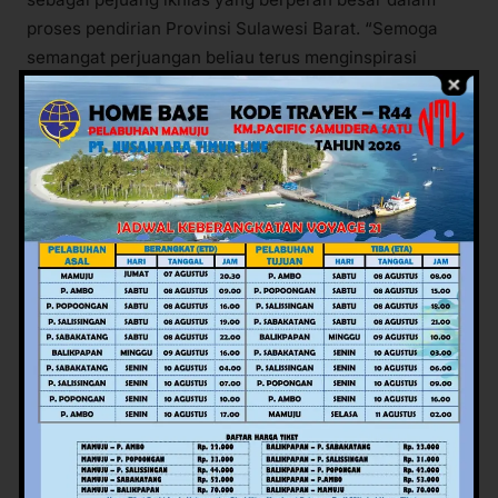
proses pendirian Provinsi Sulawesi Barat. “Semoga
semangat perjuangan beliau terus menginspirasi
generasi muda. Kami berharap perhatian pemerintah
terhadap pesantren ini terus berlanjut, karena tempat
ini juga memiliki nilai sejarah dalam lahirnya gagasan
pembentukan Provinsi Sulawesi Barat,” ungkapnya.
Peringatan Maulid dan haul tersebut ditutup dengan
doa bersama untuk almarhum, agar Allah melapangkan
kuburnya, menerima amal jariahnya, dan
menempatkannya bersama para kekasih-Nya di surga.
Sumber: Humas Pemprov Sulbar