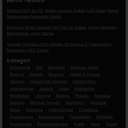
Berita Terbaru
Sambut HUT ke-12, Ikatan Jurnalis Sulbar (IJS) Gelar Rapat
Matangkan Persiapan Panitia
Pemprov Mulai Siapkan HUT ke-22 Sulbar, Fokus Kegiatan
Bermanfaat untuk Warga
Sandeq Silumba 2026 Digelar 26 hingga 27 September,
Rangkaian HUT Sulbar
Kategori
Advertorial
Bali
Branding
Breaking News
Budaya
Daerah
Ekonomi
Health & Fitness
Hiburan
Hukum Dan Kriminal
Infrastruktur
Internasional
Jakarta
Jawa
Kalimantan
Kesehatan
Lifestyle
Majene
Maluku
Mamasa
Mamuju
Mamuju Tengah
Marketing
Nasional
News
Olahraga
Opini/Cerpen
Pariwisata
Pasangkayu
Pemerintahan
Pendidikan
Peristiwa
Perusahaan
Polewali Mandar
Politik
Religi
Sosial