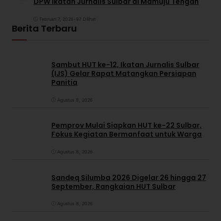
DPW Ikatan Jurnalis Sulbar di Mamuju Tengah
Februari 7, 2026
•
97 Dilihat
Berita Terbaru
Sambut HUT ke-12, Ikatan Jurnalis Sulbar
(IJS) Gelar Rapat Matangkan Persiapan
Panitia
Agustus 8, 2026
Pemprov Mulai Siapkan HUT ke-22 Sulbar,
Fokus Kegiatan Bermanfaat untuk Warga
Agustus 8, 2026
Sandeq Silumba 2026 Digelar 26 hingga 27
September, Rangkaian HUT Sulbar
Agustus 8, 2026