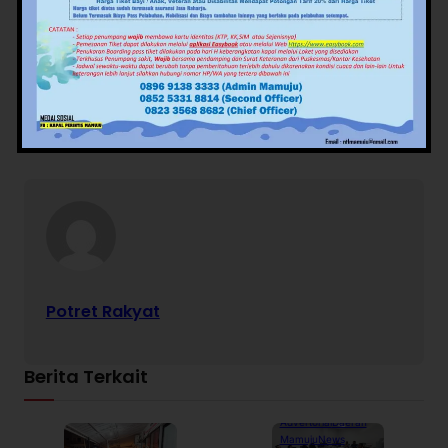
Editor: Judistira
Views:
130
Facebook
Twitter
Pinterest
Mail
WhatsApp
Potret Rakyat
Berita Terkait
Advertorial
Daerah
Mamuju
News