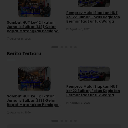
Pemerintahan
Daerah
Mamuju
News
Peristiwa
Pemprov Mulai Siapkan HUT
S
ke-22 Sulbar, Fokus Kegiatan
2
Bermanfaat untuk Warga
R
Sambut HUT ke-12, Ikatan
Jurnalis Sulbar (IJS) Gelar
Agustus 8, 2026
Rapat Matangkan Persiapan
Panitia
Agustus 8, 2026
Berita Terbaru
Advertorial
Daerah
Mamuju
News
Pemerintahan
Daerah
Mamuju
News
Peristiwa
Pemprov Mulai Siapkan HUT
S
ke-22 Sulbar, Fokus Kegiatan
2
Bermanfaat untuk Warga
R
Sambut HUT ke-12, Ikatan
Jurnalis Sulbar (IJS) Gelar
Agustus 8, 2026
Rapat Matangkan Persiapan
Panitia
Agustus 8, 2026