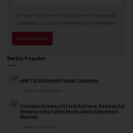
Simpan nama, email, dan situs web saya pada
peramban ini untuk komentar saya berikutnya.
Berita Populer
01
AMPT Kritik Kinerja Polsek Tapalang
Oktober 10, 2024
•
196 Dilihat
02
Gantikan Kombes Pol Ardi Sutriono, Kombes Pol
Ferdyan Indra Fahmi Resmi Jabat Kapolresta
Mamuju
Januari 2, 2026
•
111 Dilihat