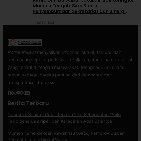
Ketua DPP IJS Sulbar Lakukan Monitoring ke
Mamuju Tengah, Siap Bantu
Penyempurnaan Sekretariat dan Sinergi
dengan Pemerintah Daerah
Juli 30, 2026
Potret Rakyat
menyajikan informasi aktual, faktual, dan
berimbang seputar peristiwa, kebijakan, dan dinamika sosial
yang terjadi di tengah masyarakat. Menghadirkan suara
rakyat sebagai bagian penting dari demokrasi dan
transparansi informasi.
Berita Terbaru
Gubernur Suhardi Duka Terima Gelar Kehormatan “Sulo
Tappidena Balanipa” dari Kerapatan Adat Balanipa
Momen Kemerdekaan Rawan Isu SARA, Pemprov Sulbar
Perkuat Literasi Digital Warga