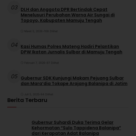
03
DLH dan Anggota DPR Bertindak Cepat
Menelusuri Perubahan Warna Air Sungai di
Topoyo, Kabupaten Mamuju Tengah
Maret 5, 2026
•
108 Dilihat
04
Kasi Humas Polres Mateng Hadiri Pelantikan
DPW Ikatan Jurnalis Sulbar di Mamuju Tengah
Februari 7, 2026
•
97 Dilihat
05
Gubernur SDK Kunjungi Makam Pejuang Sulbar
dan Mara’dia Tokape Arajang Balanipa di Jatim
Juli 5, 2025
•
94 Dilihat
Berita Terbaru
Gubernur Suhardi Duka Terima Gelar
Kehormatan “Sulo Tappidena Balanipa”
dari Kerapatan Adat Balanipa