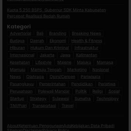
Kuota 5.250 BSPS, Gubernur SDK Minta Kabupaten
Percepat Realisasi Bedah Rumah
Kategori
Advertorial
Bali
Branding
Breaking News
Budaya
Daerah
Ekonomi
Health & Fitness
Hiburan
Hukum Dan Kriminal
Infrastruktur
Internasional
Jakarta
Jawa
Kalimantan
Kesehatan
Lifestyle
Majene
Maluku
Mamasa
Mamuju
Mamuju Tengah
Marketing
Nasional
News
Olahraga
Opini/Cerpen
Pariwisata
Pasangkayu
Pemerintahan
Pendidikan
Peristiwa
Perusahaan
Polewali Mandar
Politik
Religi
Sosial
Startup
Strategy
Sulawesi
Sumatra
Technology
TNI/Polri
Transportasi
Travel
About
Ketentuan Penggunaan
Ads
Kebijakan Data Pribadi
Sitemap
Disclaimer
Privacy Policy