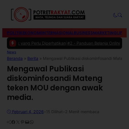
POLITIK
EKONOMI
INTERNASIONAL
BUSINESS
MARKETING
LIFES
k yang Perlu Diperhatikan
|
#2 -
Panduan Belanja Online Cerdas: Pilih
News
Beranda
»
Berita
»
Mengawal Publikasi diskominfosandi Maten
Mengawal Publikasi
diskominfosandi Mateng
teken MOU dengan awak
media.
Februari 4, 2026
•
15
Dilihat
•
2 Menit membaca
Facebook
Twitter
Pinterest
Mail
WhatsApp