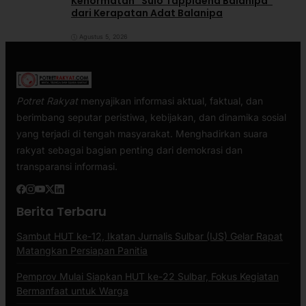
Kehormatan “Sulo Tappidena Balanipa”
dari Kerapatan Adat Balanipa
Agustus 5, 2026
Potret Rakyat
menyajikan informasi aktual, faktual, dan
berimbang seputar peristiwa, kebijakan, dan dinamika sosial
yang terjadi di tengah masyarakat. Menghadirkan suara
rakyat sebagai bagian penting dari demokrasi dan
transparansi informasi.
Berita Terbaru
Sambut HUT ke-12, Ikatan Jurnalis Sulbar (IJS) Gelar Rapat
Matangkan Persiapan Panitia
Pemprov Mulai Siapkan HUT ke-22 Sulbar, Fokus Kegiatan
Bermanfaat untuk Warga