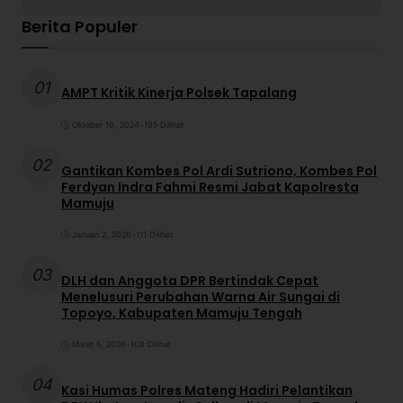
Berita Populer
01
AMPT Kritik Kinerja Polsek Tapalang
Oktober 10, 2024
•
195 Dilihat
02
Gantikan Kombes Pol Ardi Sutriono, Kombes Pol
Ferdyan Indra Fahmi Resmi Jabat Kapolresta
Mamuju
Januari 2, 2026
•
111 Dilihat
03
DLH dan Anggota DPR Bertindak Cepat
Menelusuri Perubahan Warna Air Sungai di
Topoyo, Kabupaten Mamuju Tengah
Maret 5, 2026
•
108 Dilihat
04
Kasi Humas Polres Mateng Hadiri Pelantikan