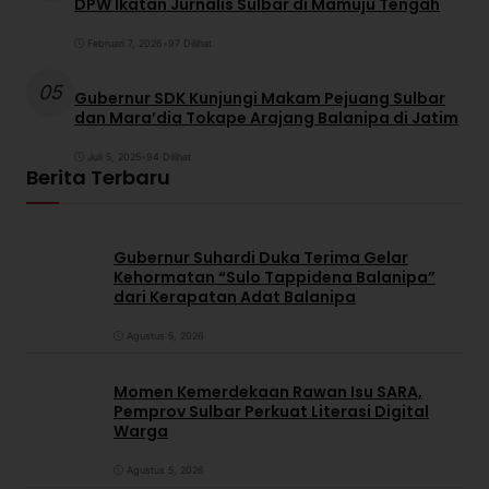
DPW Ikatan Jurnalis Sulbar di Mamuju Tengah
Februari 7, 2026
•
97 Dilihat
05
Gubernur SDK Kunjungi Makam Pejuang Sulbar
dan Mara’dia Tokape Arajang Balanipa di Jatim
Juli 5, 2025
•
94 Dilihat
Berita Terbaru
Gubernur Suhardi Duka Terima Gelar
Kehormatan “Sulo Tappidena Balanipa”
dari Kerapatan Adat Balanipa
Agustus 5, 2026
Momen Kemerdekaan Rawan Isu SARA,
Pemprov Sulbar Perkuat Literasi Digital
Warga
Agustus 5, 2026