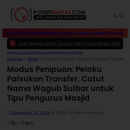
POLITIK
EKONOMI
INTERNASIONAL
BUSINESS
MARKETING
LIFES
duan Belanja Online Cerdas: Pilih Produk dengan Bijak dan Hindari 
Advertorial
Daerah
Mamuju
News
Pemerintahan
Beranda
»
Berita
»
Modus Penipuan: Pelaku Palsukan Transfer, 
Modus Penipuan: Pelaku
Palsukan Transfer, Catut
Nama Wagub Sulbar untuk
Tipu Pengurus Masjid
Desember 14, 2025
•
4
Dilihat
•
2 Menit membaca
Facebook
Twitter
Pinterest
Mail
WhatsApp