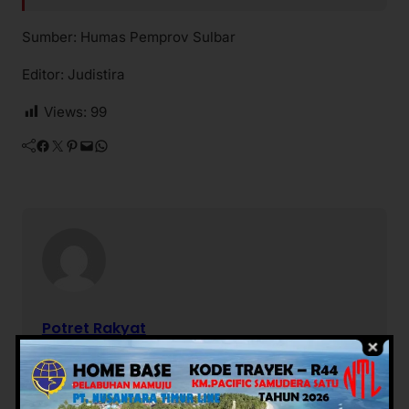
Sumber: Humas Pemprov Sulbar
Editor: Judistira
Views:
99
Facebook
Twitter
Pinterest
Mail
WhatsApp
Potret Rakyat
Berita Terkait