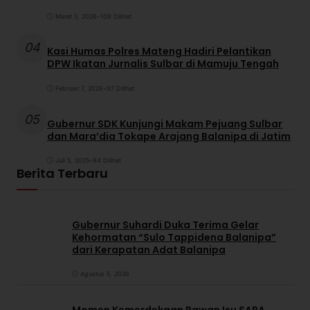
Maret 5, 2026
•
108 Dilihat
04
Kasi Humas Polres Mateng Hadiri Pelantikan
DPW Ikatan Jurnalis Sulbar di Mamuju Tengah
Februari 7, 2026
•
97 Dilihat
05
Gubernur SDK Kunjungi Makam Pejuang Sulbar
dan Mara’dia Tokape Arajang Balanipa di Jatim
Juli 5, 2025
•
94 Dilihat
Berita Terbaru
Gubernur Suhardi Duka Terima Gelar
Kehormatan “Sulo Tappidena Balanipa”
dari Kerapatan Adat Balanipa
Agustus 5, 2026
Momen Kemerdekaan Rawan Isu SARA,