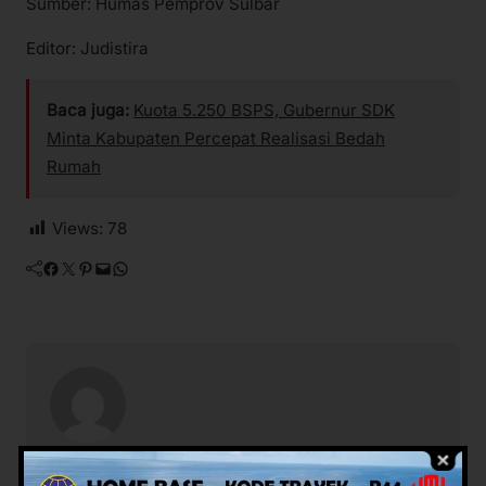
Sumber: Humas Pemprov Sulbar
Editor: Judistira
Baca juga:
Kuota 5.250 BSPS, Gubernur SDK
Minta Kabupaten Percepat Realisasi Bedah
Rumah
Views:
78
Facebook
Twitter
Pinterest
Mail
WhatsApp