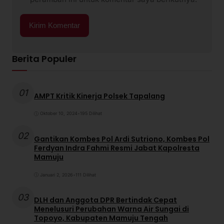
Berita Populer
01
AMPT Kritik Kinerja Polsek Tapalang
Oktober 10, 2024
•
195 Dilihat
02
Gantikan Kombes Pol Ardi Sutriono, Kombes Pol
Ferdyan Indra Fahmi Resmi Jabat Kapolresta
Mamuju
Januari 2, 2026
•
111 Dilihat
03
DLH dan Anggota DPR Bertindak Cepat
Menelusuri Perubahan Warna Air Sungai di
Topoyo, Kabupaten Mamuju Tengah