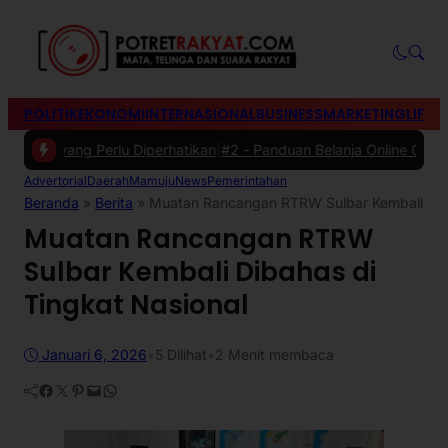
POLITIK
EKONOMI
INTERNASIONAL
BUSINESS
MARKETING
LIFES
 yang Perlu Diperhatikan
|
#2 -
Panduan Belanja Online Cerdas: Pilih 
Advertorial
Daerah
Mamuju
News
Pemerintahan
Beranda
»
Berita
»
Muatan Rancangan RTRW Sulbar Kembali Diba
Muatan Rancangan RTRW
Sulbar Kembali Dibahas di
Tingkat Nasional
Januari 6, 2026
•
5
Dilihat
•
2 Menit membaca
Facebook
Twitter
Pinterest
Mail
WhatsApp