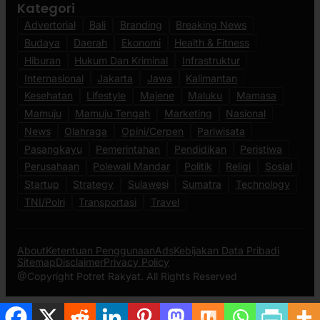
Kategori
Advertorial
Bali
Branding
Breaking News
Budaya
Daerah
Ekonomi
Health & Fitness
Hiburan
Hukum Dan Kriminal
Infrastruktur
Internasional
Jakarta
Jawa
Kalimantan
Kesehatan
Lifestyle
Majene
Maluku
Mamasa
Mamuju
Mamuju Tengah
Marketing
Nasional
News
Olahraga
Opini/Cerpen
Pariwisata
Pasangkayu
Pemerintahan
Pendidikan
Peristiwa
Perusahaan
Polewali Mandar
Politik
Religi
Sosial
Startup
Strategy
Sulawesi
Sumatra
Technology
TNI/Polri
Transportasi
Travel
About
Ketentuan Penggunaan
Ads
Kebijakan Data Pribadi
Sitemap
Disclaimer
Privacy Policy
@Copyright Potret Rakyat. All Rights Reserved