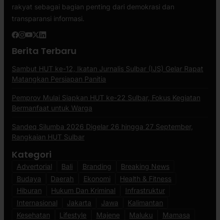
rakyat sebagai bagian penting dari demokrasi dan
transparansi informasi.
Berita Terbaru
Sambut HUT ke-12, Ikatan Jurnalis Sulbar (IJS) Gelar Rapat
Matangkan Persiapan Panitia
Pemprov Mulai Siapkan HUT ke-22 Sulbar, Fokus Kegiatan
Bermanfaat untuk Warga
Sandeq Silumba 2026 Digelar 26 hingga 27 September,
Rangkaian HUT Sulbar
Kategori
Advertorial
Bali
Branding
Breaking News
Budaya
Daerah
Ekonomi
Health & Fitness
Hiburan
Hukum Dan Kriminal
Infrastruktur
Internasional
Jakarta
Jawa
Kalimantan
Kesehatan
Lifestyle
Majene
Maluku
Mamasa