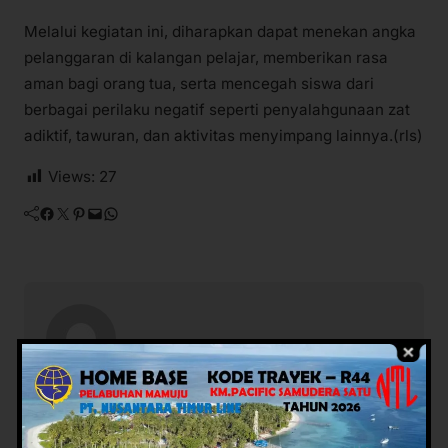
Melalui kegiatan ini, diharapkan dapat menekan angka
pelanggaran di kalangan pelajar, memberikan rasa
aman bagi orang tua, serta mencegah siswa dari
berbagai perilaku negatif seperti penyalahgunaan zat
adiktif, tawuran, dan aktivitas menyimpang lainnya.(rls)
Views:
27
Facebook
Twitter
Pinterest
Mail
WhatsApp
Potret Rakyat