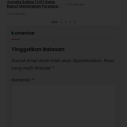
Jurnalis Sulbar (IJS) Gelar
52 menit lalu
Rapat Matangkan Persiapan
Panitia
51 menit lalu
Komentar
Tinggalkan Balasan
Alamat email Anda tidak akan dipublikasikan.
Ruas
yang wajib ditandai
*
Komentar
*