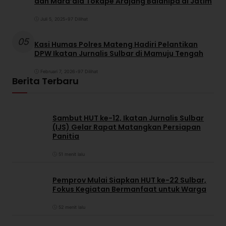
dan Mara’dia Tokape Arajang Balanipa di Jatim
Juli 5, 2025
•
97 Dilihat
05
Kasi Humas Polres Mateng Hadiri Pelantikan
DPW Ikatan Jurnalis Sulbar di Mamuju Tengah
Februari 7, 2026
•
97 Dilihat
Berita Terbaru
Sambut HUT ke-12, Ikatan Jurnalis Sulbar
(IJS) Gelar Rapat Matangkan Persiapan
Panitia
51 menit lalu
Pemprov Mulai Siapkan HUT ke-22 Sulbar,
Fokus Kegiatan Bermanfaat untuk Warga
52 menit lalu