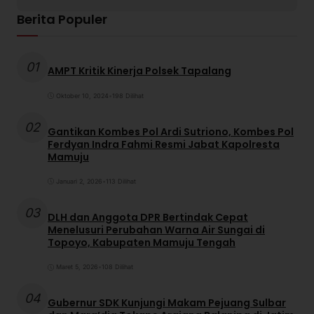
Berita Populer
01
AMPT Kritik Kinerja Polsek Tapalang
Oktober 10, 2024
•
198 Dilihat
02
Gantikan Kombes Pol Ardi Sutriono, Kombes Pol
Ferdyan Indra Fahmi Resmi Jabat Kapolresta
Mamuju
Januari 2, 2026
•
113 Dilihat
03
DLH dan Anggota DPR Bertindak Cepat
Menelusuri Perubahan Warna Air Sungai di
Topoyo, Kabupaten Mamuju Tengah
Maret 5, 2026
•
108 Dilihat
04
Gubernur SDK Kunjungi Makam Pejuang Sulbar