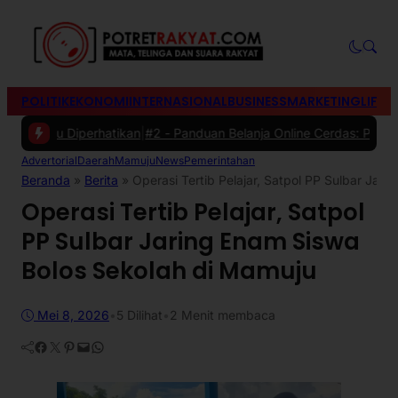
POLITIK
EKONOMI
INTERNASIONAL
BUSINESS
MARKETING
LIFES
rlu Diperhatikan
|
#2 -
Panduan Belanja Online Cerdas: Pilih Produk d
Advertorial
Daerah
Mamuju
News
Pemerintahan
Beranda
»
Berita
»
Operasi Tertib Pelajar, Satpol PP Sulbar Jar
Operasi Tertib Pelajar, Satpol
PP Sulbar Jaring Enam Siswa
Bolos Sekolah di Mamuju
Mei 8, 2026
•
5
Dilihat
•
2 Menit membaca
Facebook
Twitter
Pinterest
Mail
WhatsApp