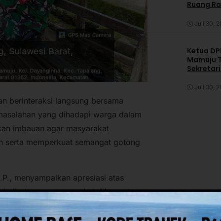
Ruang R
Juli 30, 
Ketua DPP
Mamuju T
Sekretar
Daerah
Juli 30, 
an berinteraksi langsung bersama
rmasalahan yang dihadapi warga dalam
rikan imbauan agar masyarakat
an serta memperkuat semangat gotong
P., menyampaikan apresiasi atas
 baik dengan masyarakat. Menurutnya,
etahui kondisi wilayah sekaligus
.