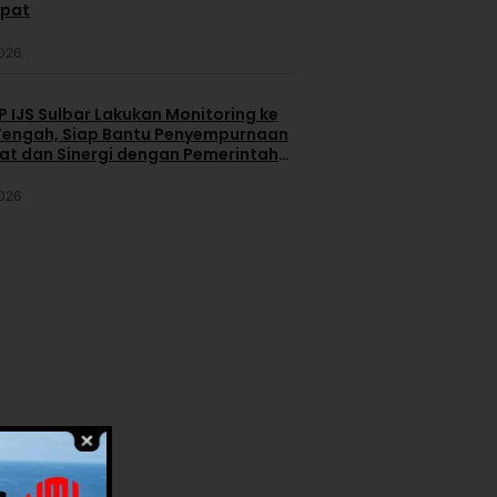
apat
2026
 IJS Sulbar Lakukan Monitoring ke
engah, Siap Bantu Penyempurnaan
iat dan Sinergi dengan Pemerintah
2026