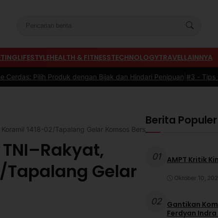
TING
LIFESTYLE
HEALTH & FITNESS
TECHNOLOGY
TRAVEL
LAINNYA
engan Bijak dan Hindari Penipuan
|
#3 -
Tips Memilih Sepatu Marath
Berita Populer
 Koramil 1418-02/Tapalang Gelar Komsos Bersama Warga
 TNI–Rakyat,
01
AMPT Kritik Ki
2/Tapalang Gelar
Oktober 10, 20
a
02
Gantikan Komb
Ferdyan Indra