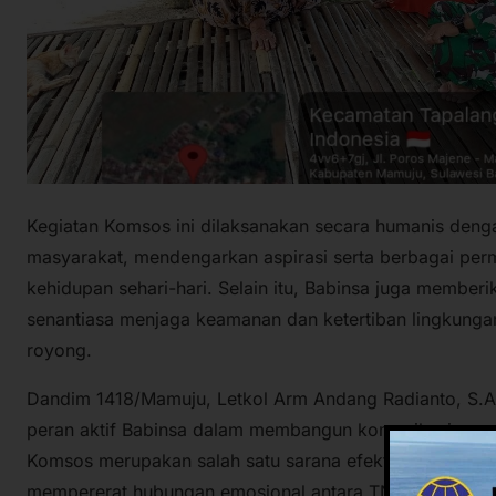
Kegiatan Komsos ini dilaksanakan secara humanis deng
masyarakat, mendengarkan aspirasi serta berbagai pe
kehidupan sehari-hari. Selain itu, Babinsa juga membe
senantiasa menjaga keamanan dan ketertiban lingkung
royong.
Dandim 1418/Mamuju, Letkol Arm Andang Radianto, S.A.
peran aktif Babinsa dalam membangun komunikasi yang
Komsos merupakan salah satu sarana efektif untuk meng
mempererat hubungan emosional antara TNI dan rakyat