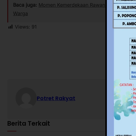
Baca juga:
Momen Kemerdekaan Rawan Isu SARA, Pempr
Warga
Views:
91
Potret Rakyat
Berita Terkait