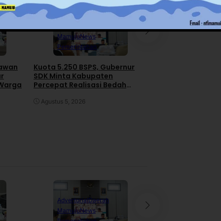
Advertorial
Daerah
Daerah
News
Pe
Mamuju
News
Polewali Mand
Pemerintahan
RDP IJS dan PT H
awan
Kuota 5.250 BSPS, Gubernur
Gas di DPRD Pol
ar
SDK Minta Kabupaten
Pengacara Kabur 
 Warga
Percepat Realisasi Bedah
Rapat
Rumah
Juli 30, 2026
Agustus 5, 2026
Advertorial
Daerah
Daerah
News
Pe
Mamuju
News
Polewali Mand
Pemerintahan