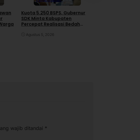
RDP IJS dan PT H
awan
Kuota 5.250 BSPS, Gubernur
Gas di DPRD Pol
ar
SDK Minta Kabupaten
Pengacara Kabur 
 Warga
Percepat Realisasi Bedah
Rapat
Rumah
Juli 30, 2026
Agustus 5, 2026
ang wajib ditandai
*