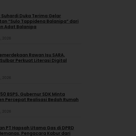
 Suhardi Duka Terima Gelar
an “Sulo Tappidena Balanipa” dari
n Adat Balanipa
, 2026
merdekaan Rawan Isu SARA,
ulbar Perkuat Literasi Digital
, 2026
250 BSPS, Gubernur SDK Minta
n Percepat Realisasi Bedah Rumah
, 2026
dan PT Hapsah Utama Gas di DPRD
emanas, Pengacara Kabur dari