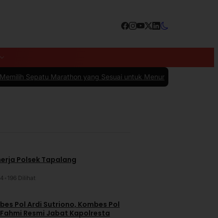
on yang Sesuai untuk Menunjang Kenyamanan dan Performa
|
#4 -
10 
nerja Polsek Tapalang
24
•
196 Dilihat
es Pol Ardi Sutriono, Kombes Pol
 Fahmi Resmi Jabat Kapolresta