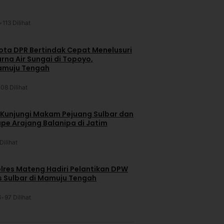
•
113 Dilihat
ta DPR Bertindak Cepat Menelusuri
na Air Sungai di Topoyo,
amuju Tengah
108 Dilihat
 Kunjungi Makam Pejuang Sulbar dan
pe Arajang Balanipa di Jatim
Dilihat
lres Mateng Hadiri Pelantikan DPW
is Sulbar di Mamuju Tengah
6
•
97 Dilihat
u