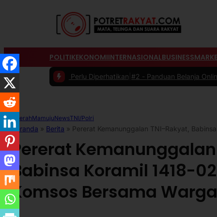
POLITIK
EKONOMI
INTERNASIONAL
BUSINESS
MARKE
rlu Diperhatikan
|
#2 -
Panduan Belanja Online Cerdas: Pilih Produk d
Daerah
Mamuju
News
TNI/Polri
Beranda
»
Berita
»
Pererat Kemanunggalan TNI–Rakyat, Babinsa
Pererat Kemanunggalan
Babinsa Koramil 1418-0
Komsos Bersama Warg