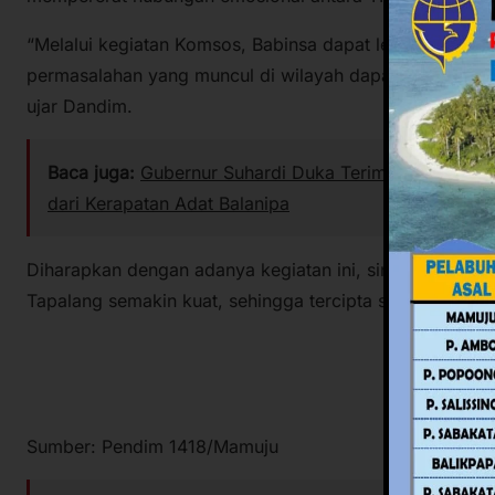
“Melalui kegiatan Komsos, Babinsa dapat lebih dekat d
permasalahan yang muncul di wilayah dapat diketahui se
ujar Dandim.
Baca juga:
Gubernur Suhardi Duka Terima Gelar Keho
dari Kerapatan Adat Balanipa
Diharapkan dengan adanya kegiatan ini, sinergitas anta
Tapalang semakin kuat, sehingga tercipta situasi yang 
Sumber: Pendim 1418/Mamuju