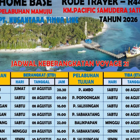
engan masyarakat, sehingga setiap
jak dini dan dicarikan solusi bersama,”
rmatan “Sulo Tappidena Balanipa”
ra TNI dan masyarakat di wilayah
aman, nyaman, dan kondusif.