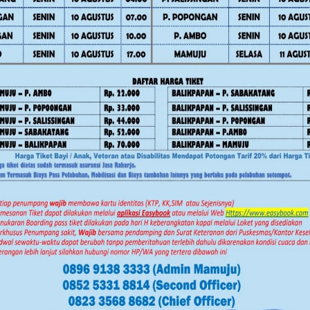
ov Sulbar Perkuat Literasi Digital
Facebook
Twitter
Pinterest
Mail
WhatsApp