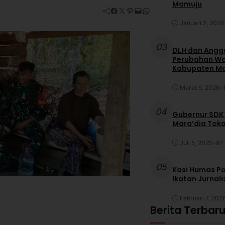
Mamuju
Facebook
Twitter
Pinterest
Mail
WhatsApp
Januari 2, 2026
03
DLH dan Anggo
Perubahan War
Kabupaten M
Maret 5, 2026
•
04
Gubernur SDK
Mara’dia Toka
Juli 5, 2025
•
97 
05
Kasi Humas Po
Ikatan Jurnal
Februari 7, 202
Berita Terbar