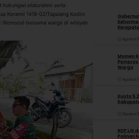
hubungan silaturahmi serta
sa Koramil 1418-02/Tapalang Kodim
Gubernur
Kehormat
l (Komsos) bersama warga di wilayah
Kerapata
Agustus 5
Momen Ke
Pemprov S
Warga
Agustus 5
Kuota 5.
Kabupate
Agustus 5
RDP IJS 
Polman M