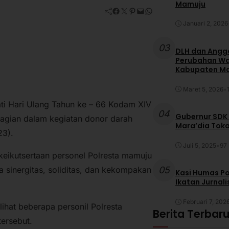
Mamuju
Facebook
Twitter
Pinterest
Mail
WhatsApp
Januari 2, 2026
03
DLH dan Anggo
Perubahan War
Kabupaten M
Maret 5, 2026
•
i Hari Ulang Tahun ke – 66 Kodam XIV
04
Gubernur SDK
bagian dalam kegiatan donor darah
Mara’dia Toka
23).
Juli 5, 2025
•
97 
eikutsertaan personel Polresta mamuju
05
 sinergitas, soliditas, dan kekompakan
Kasi Humas Po
Ikatan Jurnal
Februari 7, 202
ihat beberapa personil Polresta
Berita Terbar
tersebut.