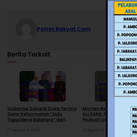
Potret Rakyat Com
Berita Terkait
Advertorial
Daerah
Advertorial
Daerah
News
Pemerintahan
Mamuju
News
Polewali Mandar
Pemerintahan
Gubernur Suhardi Duka Terima
Momen Kemerdekaan R
Gelar Kehormatan “Sulo
Isu SARA, Pemprov Sulb
Tappidena Balanipa” dari
Perkuat Literasi Digital
Kerapatan Adat Balanipa
Agustus 5, 2026
Agustus 5, 2026