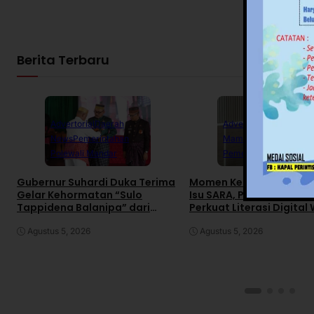
Berita Terbaru
Advertorial
Daerah
Advertorial
Daerah
News
Pemerintahan
Mamuju
News
Polewali Mandar
Pemerintahan
Gubernur Suhardi Duka Terima
Momen Kemerdekaan R
Gelar Kehormatan “Sulo
Isu SARA, Pemprov Sulb
Tappidena Balanipa” dari
Perkuat Literasi Digital
Kerapatan Adat Balanipa
Agustus 5, 2026
Agustus 5, 2026