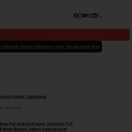
tu Marathon yang Sesuai untuk Menunjang Kenyamanan dan Perfor
nerja Polsek Tapalang
24
•
196 Dilihat
es Pol Ardi Sutriono, Kombes Pol
 Fahmi Resmi Jabat Kapolresta