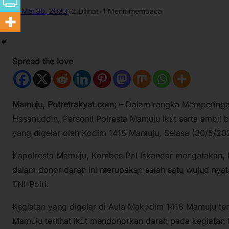
Mei 30, 2023
•
2
Dilihat
•
1 Menit membaca
Spread the love
Mamuju, Potretrakyat.com; –
Dalam rangka Memperingat
Hasanuddin, Personil Polresta Mamuju ikut serta ambil 
yang digelar oleh Kodim 1418 Mamuju, Selasa (30/5/20
Kapolresta Mamuju, Kombes Pol Iskandar mengatakan, k
dalam donor darah ini merupakan salah satu wujud nyata
TNI-Polri.
Kegiatan yang digelar di Aula Makodim 1418 Mamuju terl
Mamuju terlihat ikut mendonorkan darah pada kegiatan 