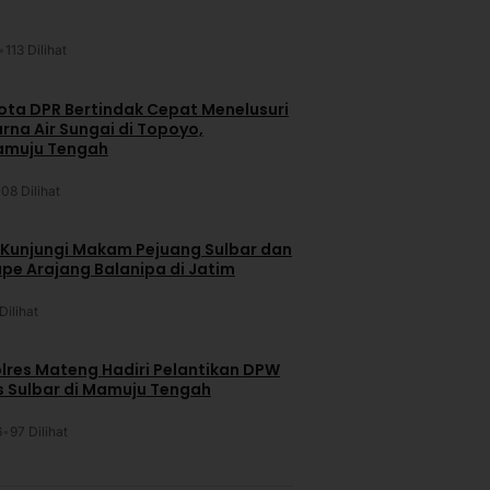
•
113 Dilihat
ta DPR Bertindak Cepat Menelusuri
na Air Sungai di Topoyo,
amuju Tengah
108 Dilihat
 Kunjungi Makam Pejuang Sulbar dan
pe Arajang Balanipa di Jatim
Dilihat
lres Mateng Hadiri Pelantikan DPW
is Sulbar di Mamuju Tengah
6
•
97 Dilihat
u