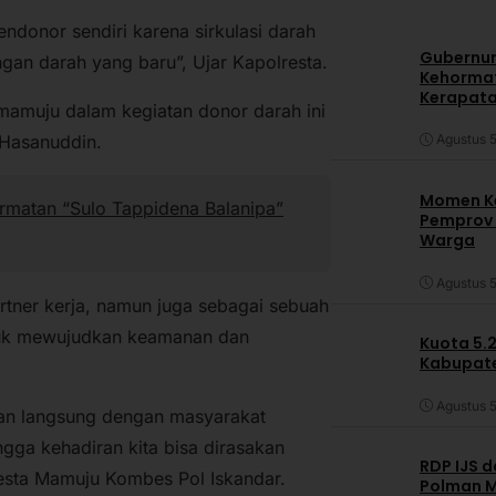
ndonor sendiri karena sirkulasi darah
Gubernur
ngan darah yang baru”, Ujar Kapolresta.
Kehormat
Kerapata
 mamuju dalam kegiatan donor darah ini
 Hasanuddin.
Agustus 5
Momen Ke
rmatan “Sulo Tappidena Balanipa”
Pemprov S
Warga
Agustus 5
artner kerja, namun juga sebagai sebuah
ntuk mewujudkan keamanan dan
Kuota 5.
Kabupate
Agustus 5
han langsung dengan masyarakat
gga kehadiran kita bisa dirasakan
RDP IJS 
esta Mamuju Kombes Pol Iskandar.
Polman M