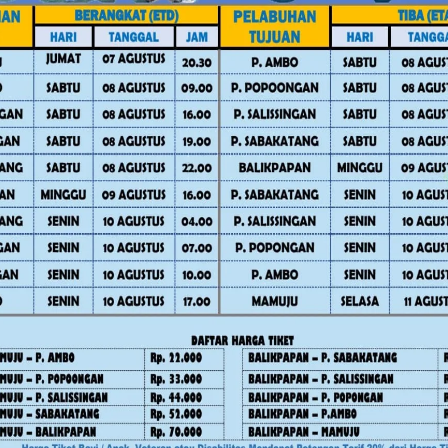
Advertorial
Daerah
Daerah
News
Pe
Mamuju
News
Polewali Mand
Pemerintahan
RDP IJS dan PT H
awan
Kuota 5.250 BSPS, Gubernur
Gas di DPRD Pol
ar
SDK Minta Kabupaten
Pengacara Kabur 
 Warga
Percepat Realisasi Bedah
Rapat
Rumah
Juli 30, 2026
Agustus 5, 2026