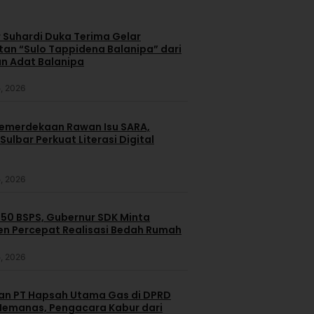
 Suhardi Duka Terima Gelar
an “Sulo Tappidena Balanipa” dari
n Adat Balanipa
, 2026
merdekaan Rawan Isu SARA,
ulbar Perkuat Literasi Digital
, 2026
250 BSPS, Gubernur SDK Minta
n Percepat Realisasi Bedah Rumah
, 2026
dan PT Hapsah Utama Gas di DPRD
emanas, Pengacara Kabur dari