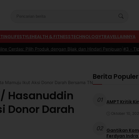
TING
LIFESTYLE
HEALTH & FITNESS
TECHNOLOGY
TRAVEL
LAINNYA
h Produk dengan Bijak dan Hindari Penipuan
|
#3 -
Tips Memilih Sepa
Berita Populer
ta Mamuju Ikut Aksi Donor Darah Bersama TNI
V/ Hasanuddin
01
AMPT Kritik Ki
si Donor Darah
Oktober 10, 20
02
Gantikan Komb
Ferdyan Indra