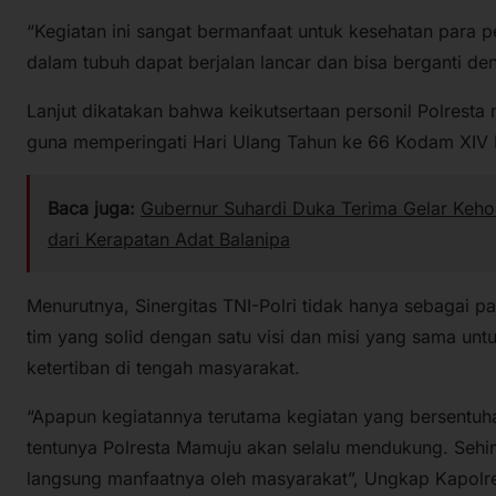
“Kegiatan ini sangat bermanfaat untuk kesehatan para pe
dalam tubuh dapat berjalan lancar dan bisa berganti de
Lanjut dikatakan bahwa keikutsertaan personil Polresta
guna memperingati Hari Ulang Tahun ke 66 Kodam XIV
Baca juga:
Gubernur Suhardi Duka Terima Gelar Keho
dari Kerapatan Adat Balanipa
Menurutnya, Sinergitas TNI-Polri tidak hanya sebagai p
tim yang solid dengan satu visi dan misi yang sama u
ketertiban di tengah masyarakat.
“Apapun kegiatannya terutama kegiatan yang bersentu
tentunya Polresta Mamuju akan selalu mendukung. Sehin
langsung manfaatnya oleh masyarakat”, Ungkap Kapolr