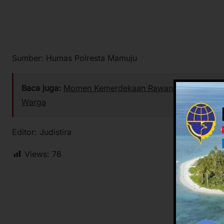
Sumber: Humas Polresta Mamuju
Baca juga:
Momen Kemerdekaan Rawan Isu SARA, Pempr
Warga
Editor: Judistira
Views:
76