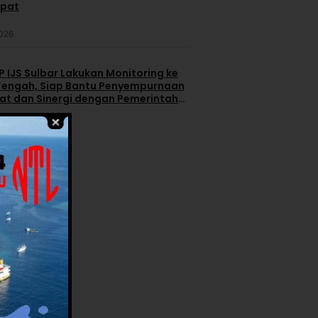
apat
2026
 IJS Sulbar Lakukan Monitoring ke
engah, Siap Bantu Penyempurnaan
iat dan Sinergi dengan Pemerintah
2026