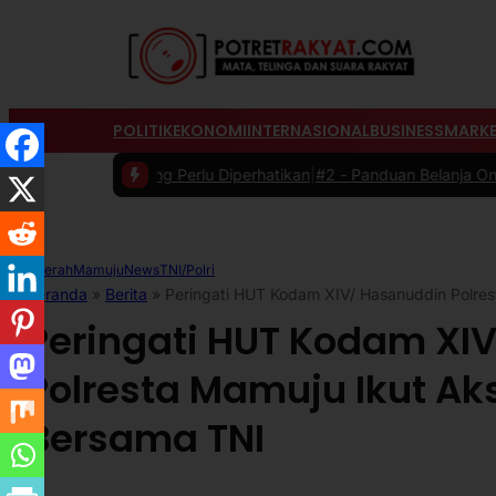
POLITIK
EKONOMI
INTERNASIONAL
BUSINESS
MARKE
ik yang Perlu Diperhatikan
|
#2 -
Panduan Belanja Online Cerdas: Pili
Daerah
Mamuju
News
TNI/Polri
Beranda
»
Berita
»
Peringati HUT Kodam XIV/ Hasanuddin Polres
Peringati HUT Kodam XI
Polresta Mamuju Ikut Ak
Bersama TNI