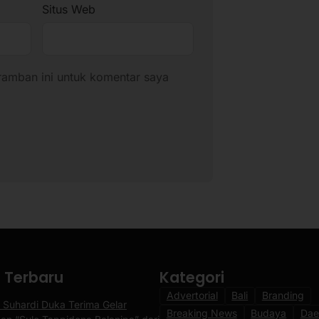
Situs Web
ramban ini untuk komentar saya
a Terbaru
Kategori
Advertorial
Bali
Branding
 Suhardi Duka Terima Gelar
Breaking News
Budaya
Dae