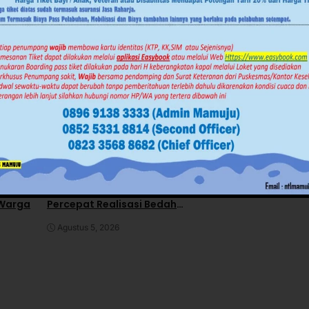
Advertorial
Daerah
Daerah
News
Pe
Mamuju
News
Polewali Mand
Pemerintahan
RDP IJS dan PT H
awan
Kuota 5.250 BSPS, Gubernur
Gas di DPRD Pol
ar
SDK Minta Kabupaten
Pengacara Kabur 
 Warga
Percepat Realisasi Bedah
Rapat
Rumah
Juli 30, 2026
Agustus 5, 2026