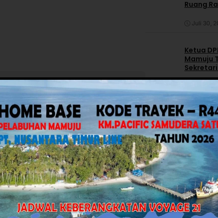
Ruang R
Juli 30, 
Ketua DPP
Mamuju T
Sekretar
Daerah
ov Sulbar Perkuat Literasi Digital
Juli 30, 
Facebook
Twitter
Pinterest
Mail
WhatsApp