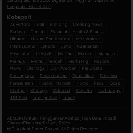
Sandeq Silumba 2026 Digelar 26 hingga 27 September,
Rangkaian HUT Sulbar
Kategori
Advertorial
Bali
Branding
Breaking News
Budaya
Daerah
Ekonomi
Health & Fitness
Hiburan
Hukum Dan Kriminal
Infrastruktur
Internasional
Jakarta
Jawa
Kalimantan
Kesehatan
Lifestyle
Majene
Maluku
Mamasa
Mamuju
Mamuju Tengah
Marketing
Nasional
News
Olahraga
Opini/Cerpen
Pariwisata
Pasangkayu
Pemerintahan
Pendidikan
Peristiwa
Perusahaan
Polewali Mandar
Politik
Religi
Sosial
Startup
Strategy
Sulawesi
Sumatra
Technology
TNI/Polri
Transportasi
Travel
About
Ketentuan Penggunaan
Ads
Kebijakan Data Pribadi
Sitemap
Disclaimer
Privacy Policy
@Copyright Potret Rakyat. All Rights Reserved