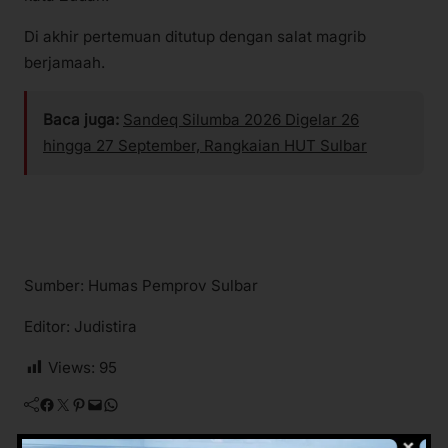
Di akhir pertemuan ditutup dengan salat magrib
berjamaah.
Baca juga:
Sandeq Silumba 2026 Digelar 26
hingga 27 September, Rangkaian HUT Sulbar
Sumber: Humas Pemprov Sulbar
Editor: Judistira
Views:
95
Facebook
Twitter
Pinterest
Mail
WhatsApp