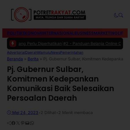
POLITIK
EKONOMI
INTERNASIONAL
BUSINESS
MARKETING
LIFES
 yang Perlu Diperhatikan
|
#2 -
Panduan Belanja Online Cerdas: Pilih 
Advertorial
Daerah
Mamuju
News
Pemerintahan
Beranda
»
Berita
»
Pj. Gubernur Sulbar, Komitmen Kedepankan K
Pj. Gubernur Sulbar,
Komitmen Kedepankan
Komunikasi Baik Selesaikan
Persoalan Daerah
Mei 24, 2023
•
2
Dilihat
•
2 Menit membaca
Facebook
Twitter
Pinterest
Mail
WhatsApp