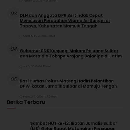
Januari 2, 2026
•
113 Dilihat
03
DLH dan Anggota DPR Bertindak Cepat
Menelusuri Perubahan Warna Air Sungai di
Topoyo, Kabupaten Mamuju Tengah
Maret 5, 2026
•
108 Dilihat
04
Gubernur SDK Kunjungi Makam Pejuang Sulbar
dan Mara’dia Tokape Arajang Balanipa di Jatim
Juli 5, 2025
•
98 Dilihat
05
Kasi Humas Polres Mateng Hadiri Pelantikan
DPW Ikatan Jurnalis Sulbar di Mamuju Tengah
Februari 7, 2026
•
97 Dilihat
Berita Terbaru
Sambut HUT ke-12, Ikatan Jurnalis Sulbar
(IJS) Gelar Rapat Matangkan Persiapan