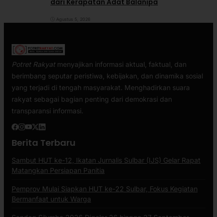
dari Kerapatan Adat Balanipa
Agustus 5, 2026
Potret Rakyat
menyajikan informasi aktual, faktual, dan
berimbang seputar peristiwa, kebijakan, dan dinamika sosial
yang terjadi di tengah masyarakat. Menghadirkan suara
rakyat sebagai bagian penting dari demokrasi dan
transparansi informasi.
Berita Terbaru
Sambut HUT ke-12, Ikatan Jurnalis Sulbar (IJS) Gelar Rapat
Matangkan Persiapan Panitia
Pemprov Mulai Siapkan HUT ke-22 Sulbar, Fokus Kegiatan
Bermanfaat untuk Warga