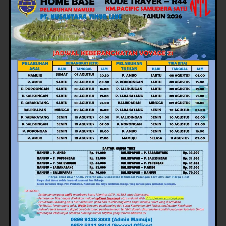
Nama
*
Email
*
Situs Web