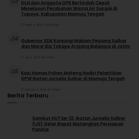
03
DLH dan Anggota DPR Bertindak Cepat
Menelusuri Perubahan Warna Air Sungai di
Topoyo, Kabupaten Mamuju Tengah
Maret 5, 2026
•
108 Dilihat
04
Gubernur SDK Kunjungi Makam Pejuang Sulbar
dan Mara’dia Tokape Arajang Balanipa di Jatim
Juli 5, 2025
•
98 Dilihat
05
Kasi Humas Polres Mateng Hadiri Pelantikan
DPW Ikatan Jurnalis Sulbar di Mamuju Tengah
Februari 7, 2026
•
97 Dilihat
Berita Terbaru
Sambut HUT ke-12, Ikatan Jurnalis Sulbar
(IJS) Gelar Rapat Matangkan Persiapan
Panitia