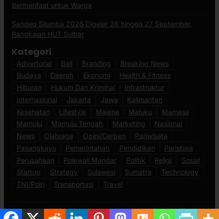
Bermanfaat untuk Warga
Sandeq Silumba 2026 Digelar 26 hingga 27 September,
Rangkaian HUT Sulbar
Kategori
Advertorial
Bali
Branding
Breaking News
Budaya
Daerah
Ekonomi
Health & Fitness
Hiburan
Hukum Dan Kriminal
Infrastruktur
Internasional
Jakarta
Jawa
Kalimantan
Kesehatan
Lifestyle
Majene
Maluku
Mamasa
Mamuju
Mamuju Tengah
Marketing
Nasional
News
Olahraga
Opini/Cerpen
Pariwisata
Pasangkayu
Pemerintahan
Pendidikan
Peristiwa
Perusahaan
Polewali Mandar
Politik
Religi
Sosial
Startup
Strategy
Sulawesi
Sumatra
Technology
TNI/Polri
Transportasi
Travel
About
Ketentuan Penggunaan
Ads
Kebijakan Data Pribadi