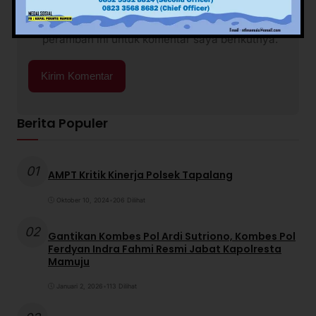
Simpan nama, email, dan situs web saya pada
peramban ini untuk komentar saya berikutnya.
Berita Populer
01
AMPT Kritik Kinerja Polsek Tapalang
Oktober 10, 2024
•
206 Dilihat
02
Gantikan Kombes Pol Ardi Sutriono, Kombes Pol
Ferdyan Indra Fahmi Resmi Jabat Kapolresta
Mamuju
Januari 2, 2026
•
113 Dilihat