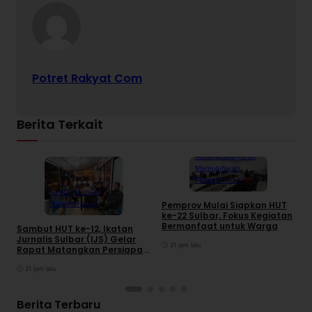
Potret Rakyat Com
Berita Terkait
Advertorial
Daerah
Mamuju
News
Pemerintahan
Daerah
Mamuju
News
Peristiwa
Pemprov Mulai Siapkan HUT
S
ke-22 Sulbar, Fokus Kegiatan
2
Bermanfaat untuk Warga
R
Sambut HUT ke-12, Ikatan
Jurnalis Sulbar (IJS) Gelar
21 jam lalu
Rapat Matangkan Persiapan
Panitia
21 jam lalu
Berita Terbaru