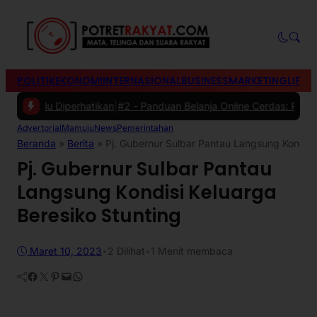
POLITIK
EKONOMI
INTERNASIONAL
BUSINESS
MARKETING
LIFES
erlu Diperhatikan
|
#2 -
Panduan Belanja Online Cerdas: Pilih Produk 
Advertorial
Mamuju
News
Pemerintahan
Beranda
»
Berita
»
Pj. Gubernur Sulbar Pantau Langsung Kondisi
Pj. Gubernur Sulbar Pantau
Langsung Kondisi Keluarga
Beresiko Stunting
Maret 10, 2023
•
2
Dilihat
•
1 Menit membaca
Facebook
Twitter
Pinterest
Mail
WhatsApp