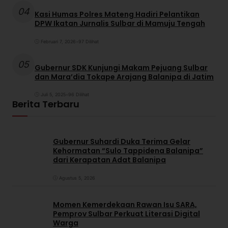
04
Kasi Humas Polres Mateng Hadiri Pelantikan
DPW Ikatan Jurnalis Sulbar di Mamuju Tengah
Februari 7, 2026
•
97 Dilihat
05
Gubernur SDK Kunjungi Makam Pejuang Sulbar
dan Mara’dia Tokape Arajang Balanipa di Jatim
Juli 5, 2025
•
96 Dilihat
Berita Terbaru
Gubernur Suhardi Duka Terima Gelar
Kehormatan “Sulo Tappidena Balanipa”
dari Kerapatan Adat Balanipa
Agustus 5, 2026
Momen Kemerdekaan Rawan Isu SARA,
Pemprov Sulbar Perkuat Literasi Digital
Warga