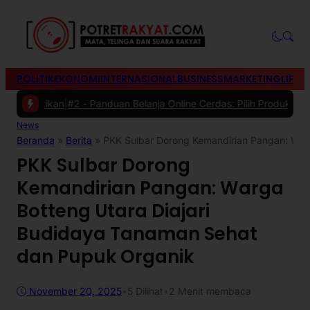
POLITIK
EKONOMI
INTERNASIONAL
BUSINESS
MARKETING
LIFES
hatikan
|
#2 -
Panduan Belanja Online Cerdas: Pilih Produk dengan Bij
News
Beranda
»
Berita
»
PKK Sulbar Dorong Kemandirian Pangan: War
PKK Sulbar Dorong
Kemandirian Pangan: Warga
Botteng Utara Diajari
Budidaya Tanaman Sehat
dan Pupuk Organik
November 20, 2025
•
5
Dilihat
•
2 Menit membaca