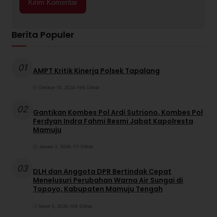
Berita Populer
01
AMPT Kritik Kinerja Polsek Tapalang
Oktober 10, 2024
•
196 Dilihat
02
Gantikan Kombes Pol Ardi Sutriono, Kombes Pol
Ferdyan Indra Fahmi Resmi Jabat Kapolresta
Mamuju
Januari 2, 2026
•
111 Dilihat
03
DLH dan Anggota DPR Bertindak Cepat
Menelusuri Perubahan Warna Air Sungai di
Topoyo, Kabupaten Mamuju Tengah
Maret 5, 2026
•
108 Dilihat