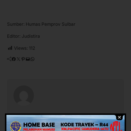
Sumber: Humas Pemprov Sulbar
Editor: Judistira
Views:
112
Facebook
Twitter
Pinterest
Mail
WhatsApp
Potret Rakyat