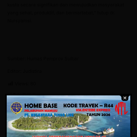
kusta secara signifikan dan mewujudkan masyarakat
yang sehat, produktif, dan bermartabat,” tutup dr.
Nursyamsi.
Sumber: Humas Pemprov Sulbar
Editor: Judistira
Views:
80
Facebook
Twitter
Pinterest
Mail
WhatsApp