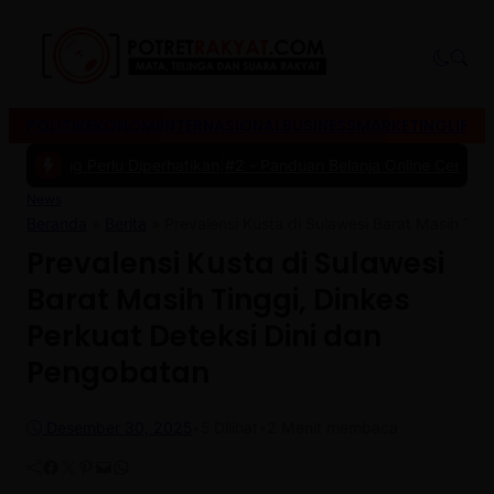
POLITIK
EKONOMI
INTERNASIONAL
BUSINESS
MARKETING
LIFES
ng Perlu Diperhatikan
|
#2 -
Panduan Belanja Online Cerdas: Pilih Pr
News
Beranda
»
Berita
»
Prevalensi Kusta di Sulawesi Barat Masih Tin
Prevalensi Kusta di Sulawesi
Barat Masih Tinggi, Dinkes
Perkuat Deteksi Dini dan
Pengobatan
Desember 30, 2025
•
5
Dilihat
•
2 Menit membaca
Facebook
Twitter
Pinterest
Mail
WhatsApp