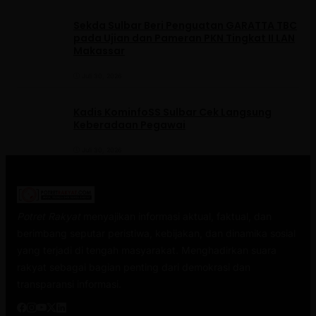
Sekda Sulbar Beri Penguatan GARATTA TBC
pada Ujian dan Pameran PKN Tingkat II LAN
Makassar
Juli 30, 2026
Kadis KominfoSS Sulbar Cek Langsung
Keberadaan Pegawai
Juli 30, 2026
Potret Rakyat
menyajikan informasi aktual, faktual, dan
berimbang seputar peristiwa, kebijakan, dan dinamika sosial
yang terjadi di tengah masyarakat. Menghadirkan suara
rakyat sebagai bagian penting dari demokrasi dan
transparansi informasi.