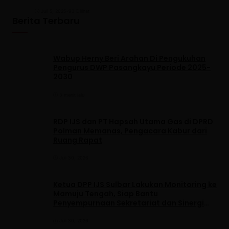
Juli 5, 2025
•
93 Dilihat
Berita Terbaru
Wabup Herny Beri Arahan Di Pengukuhan
Pengurus DWP Pasangkayu Periode 2025-
2030
3 menit lalu
RDP IJS dan PT Hapsah Utama Gas di DPRD
Polman Memanas, Pengacara Kabur dari
Ruang Rapat
Juli 30, 2026
Ketua DPP IJS Sulbar Lakukan Monitoring ke
Mamuju Tengah, Siap Bantu
Penyempurnaan Sekretariat dan Sinergi
dengan Pemerintah Daerah
Juli 30, 2026