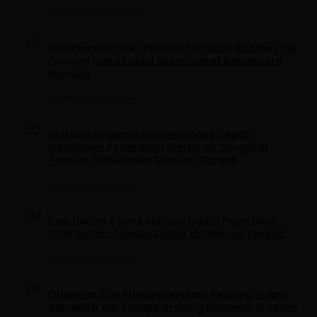
Oktober 10, 2024
•
195 Dilihat
02
Gantikan Kombes Pol Ardi Sutriono, Kombes Pol
Ferdyan Indra Fahmi Resmi Jabat Kapolresta
Mamuju
Januari 2, 2026
•
111 Dilihat
03
DLH dan Anggota DPR Bertindak Cepat
Menelusuri Perubahan Warna Air Sungai di
Topoyo, Kabupaten Mamuju Tengah
Maret 5, 2026
•
108 Dilihat
04
Kasi Humas Polres Mateng Hadiri Pelantikan
DPW Ikatan Jurnalis Sulbar di Mamuju Tengah
Februari 7, 2026
•
97 Dilihat
05
Gubernur SDK Kunjungi Makam Pejuang Sulbar
dan Mara’dia Tokape Arajang Balanipa di Jatim