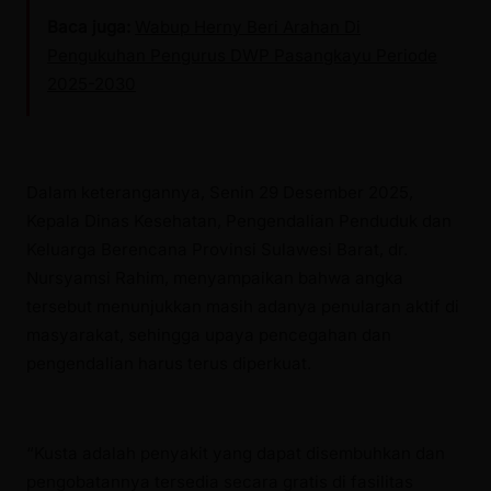
Baca juga:
Wabup Herny Beri Arahan Di
Pengukuhan Pengurus DWP Pasangkayu Periode
2025-2030
Dalam keterangannya, Senin 29 Desember 2025,
Kepala Dinas Kesehatan, Pengendalian Penduduk dan
Keluarga Berencana Provinsi Sulawesi Barat, dr.
Nursyamsi Rahim, menyampaikan bahwa angka
tersebut menunjukkan masih adanya penularan aktif di
masyarakat, sehingga upaya pencegahan dan
pengendalian harus terus diperkuat.
“Kusta adalah penyakit yang dapat disembuhkan dan
pengobatannya tersedia secara gratis di fasilitas