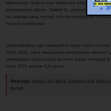
Menurutnya, langkah awal kolaborasi adalah menyatuka
pembangunan daerah. Setelah itu, pemerintah provinsi 
isu strategis yang menjadi prioritas penanganan bersam
maupun pembiayaan.
Junda Maulana juga memaparkan target utama visi-mis
2025–2030, yakni mewujudkan pertumbuhan ekonomi ya
menargetkan pertumbuhan ekonomi Sulbar mencapai 8 
tahun 2025 sebesar 5,9 persen.
Baca juga:
Kuota 5.250 BSPS, Gubernur SDK Minta Ka
Rumah