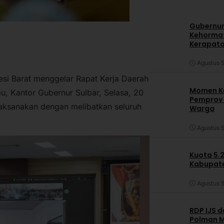
Gubernur
Kehormat
Kerapata
Agustus 5
esi Barat menggelar Rapat Kerja Daerah
Momen Ke
u, Kantor Gubernur Sulbar, Selasa, 20
Pemprov S
ilaksanakan dengan melibatkan seluruh
Warga
Agustus 5
Kuota 5.
Kabupate
Agustus 5
RDP IJS 
Polman M