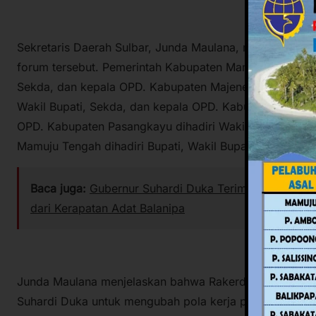
Sekretaris Daerah Sulbar, Junda Maulana, melaporkan 
forum tersebut. Pemerintah Kabupaten Mamuju dihadiri se
Sekda, dan kepala OPD. Kabupaten Majene serta Polewal
Wakil Bupati, Sekda, dan kepala OPD. Kabupaten Mamasa
OPD. Kabupaten Pasangkayu dihadiri Wakil Bupati dan
Mamuju Tengah dihadiri Bupati, Wakil Bupati, Sekda, d
Baca juga:
Gubernur Suhardi Duka Terima Gelar Keho
dari Kerapatan Adat Balanipa
Junda Maulana menjelaskan bahwa Rakerda ini dilaksan
Suhardi Duka untuk mengubah pola kerja pemerintahan k