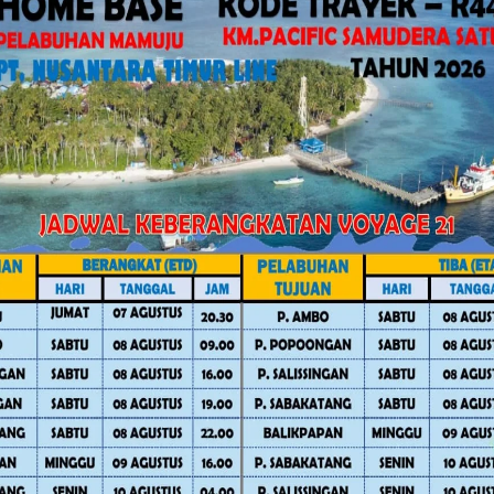
kehadiran pemerintah kabupaten dalam
cara virtual oleh Bupati, Wakil Bupati,
i Mandar dihadiri lengkap oleh Bupati,
 dihadiri Bupati, Sekda, dan kepala
 kepala OPD, sementara Kabupaten
an kepala OPD.
rmatan “Sulo Tappidena Balanipa”
akan atas arahan Gubernur Sulbar
e arah kolaboratif antara pemerintah