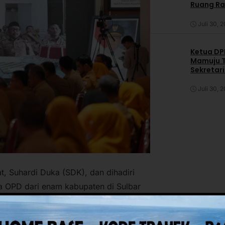
Ruang R
Juli 30, 
Ketua DPP
Mamuju T
Sekretar
Daerah
Juli 30, 
t, Suhardi Duka (SDK), dan dihadiri
ala OPD dari enam kabupaten di Sulbar
an seluruh kepala OPD lingkup Pemprov