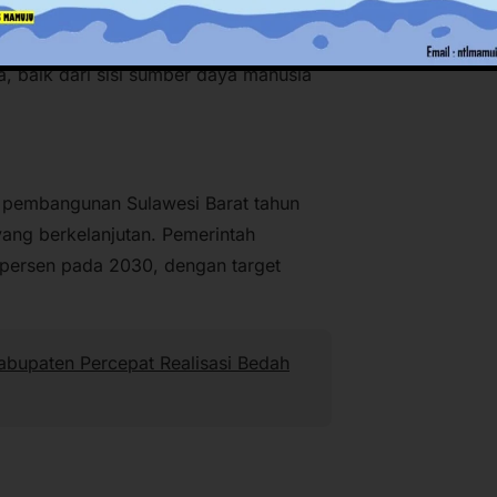
n persepsi terhadap permasalahan
dan kabupaten dapat menentukan isu-
a, baik dari sisi sumber daya manusia
i pembangunan Sulawesi Barat tahun
ng berkelanjutan. Pemerintah
persen pada 2030, dengan target
bupaten Percepat Realisasi Bedah