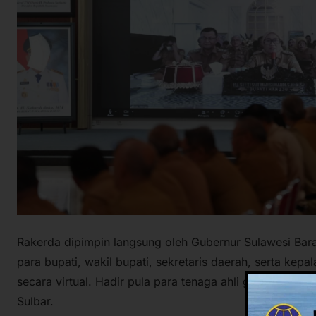
Rakerda dipimpin langsung oleh Gubernur Sulawesi Bara
para bupati, wakil bupati, sekretaris daerah, serta kep
secara virtual. Hadir pula para tenaga ahli gubernur d
Sulbar.