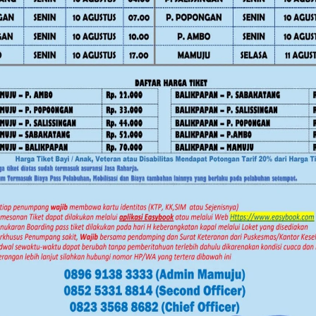
program dan kegiatan, terutama di
026,” ujar Junda.
ov Sulbar Perkuat Literasi Digital
, target-target pembangunan yang telah
aten diharapkan dapat tercapai secara