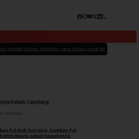
Marathon yang Sesuai untuk Menunjang Kenyamanan dan Performa
|
#
nerja Polsek Tapalang
24
•
196 Dilihat
es Pol Ardi Sutriono, Kombes Pol
 Fahmi Resmi Jabat Kapolresta