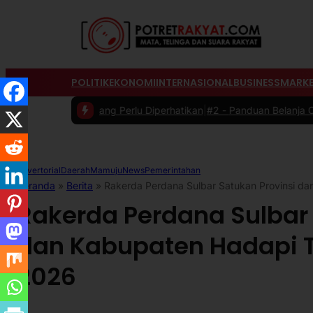
POLITIK
EKONOMI
INTERNASIONAL
BUSINESS
MARKE
yang Perlu Diperhatikan
|
#2 -
Panduan Belanja Online Cerdas: Pilih P
Advertorial
Daerah
Mamuju
News
Pemerintahan
Beranda
»
Berita
»
Rakerda Perdana Sulbar Satukan Provinsi d
Rakerda Perdana Sulbar 
dan Kabupaten Hadapi T
2026