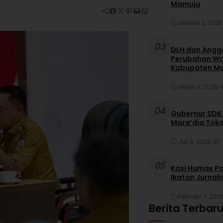
Mamuju
Facebook
Twitter
Pinterest
Mail
WhatsApp
Januari 2, 2026
03
DLH dan Anggo
Perubahan War
Kabupaten M
Maret 5, 2026
•
04
Gubernur SDK
Mara’dia Toka
Juli 5, 2025
•
97 
05
Kasi Humas Po
Ikatan Jurnal
Februari 7, 202
Berita Terbar