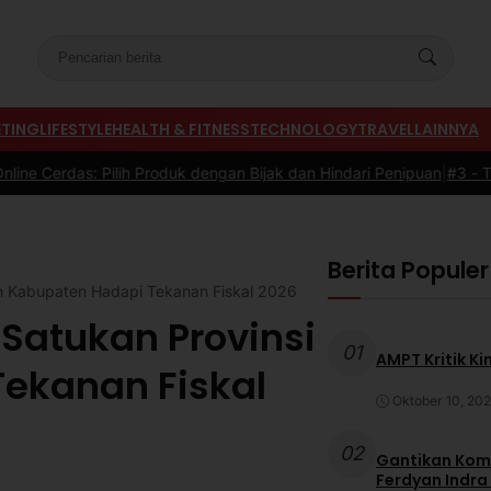
TING
LIFESTYLE
HEALTH & FITNESS
TECHNOLOGY
TRAVEL
LAINNYA
roduk dengan Bijak dan Hindari Penipuan
|
#3 -
Tips Memilih Sepatu 
Berita Populer
an Kabupaten Hadapi Tekanan Fiskal 2026
Satukan Provinsi
01
AMPT Kritik Ki
ekanan Fiskal
Oktober 10, 20
02
Gantikan Komb
Ferdyan Indra