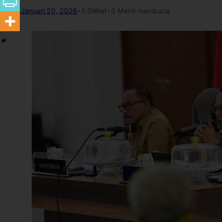
Januari 20, 2026
•
5
Dilihat
•
3 Menit membaca