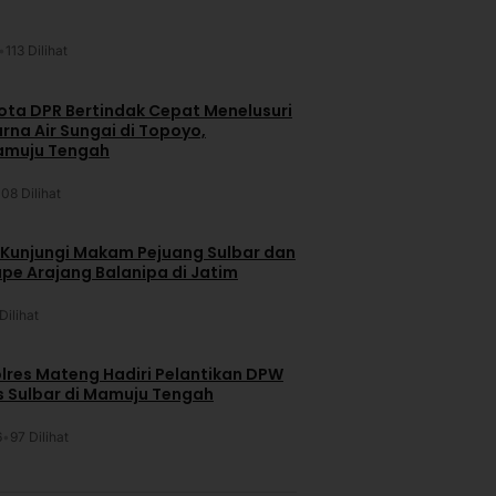
•
113 Dilihat
ta DPR Bertindak Cepat Menelusuri
na Air Sungai di Topoyo,
amuju Tengah
108 Dilihat
 Kunjungi Makam Pejuang Sulbar dan
pe Arajang Balanipa di Jatim
Dilihat
lres Mateng Hadiri Pelantikan DPW
is Sulbar di Mamuju Tengah
6
•
97 Dilihat
u