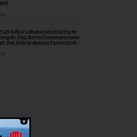
apat
2026
 IJS Sulbar Lakukan Monitoring ke
engah, Siap Bantu Penyempurnaan
iat dan Sinergi dengan Pemerintah
2026