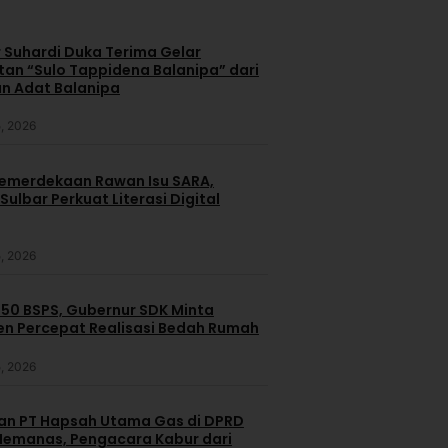
 Suhardi Duka Terima Gelar
an “Sulo Tappidena Balanipa” dari
n Adat Balanipa
, 2026
merdekaan Rawan Isu SARA,
ulbar Perkuat Literasi Digital
, 2026
250 BSPS, Gubernur SDK Minta
n Percepat Realisasi Bedah Rumah
, 2026
dan PT Hapsah Utama Gas di DPRD
emanas, Pengacara Kabur dari