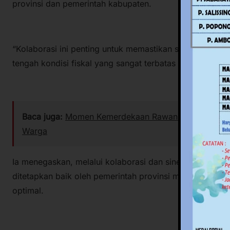
provinsi dan pemerintah kabupaten.
“Kolaborasi ini penting untuk memastikan sinkronisasi 
tengah kondisi fiskal yang sangat terbatas pada tahun 2
Baca juga:
Momen Kemerdekaan Rawan Isu SARA, Pempr
Warga
Ia menegaskan, melalui kolaborasi dan sinergi program
ditetapkan baik oleh pemerintah provinsi maupun kabup
optimal.