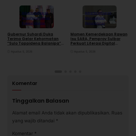
Advertorial
Daerah
Advertorial
Daerah
News
Pemerintahan
Mamuju
News
Polewali Mandar
Pemerintahan
Gubernur Suhardi Duka
Momen Kemerdekaan Rawan
K
Terima Gelar Kehormatan
Isu SARA, Pemprov Sulbar
S
“Sulo Tappidena Balanipa”
Perkuat Literasi Digital
P
dari Kerapatan Adat
Warga
R
Balanipa
Agustus 5, 2026
Agustus 5, 2026
Komentar
Tinggalkan Balasan
Alamat email Anda tidak akan dipublikasikan.
Ruas
yang wajib ditandai
*
Komentar
*