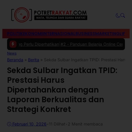
POLITIK
EKONOMI
INTERNASIONAL
BUSINESS
MARKETING
LIFES
ng Perlu Diperhatikan
|
#2 -
Panduan Belanja Online Cerdas: Pilih Pro
News
Beranda
»
Berita
»
Sekda Sulbar Ingatkan TPID: Prestasi Harus 
Sekda Sulbar Ingatkan TPID:
Prestasi Harus
Dipertahankan dengan
Laporan Berkualitas dan
Strategi Konkret
Februari 10, 2026
•
11
Dilihat
•
2 Menit membaca