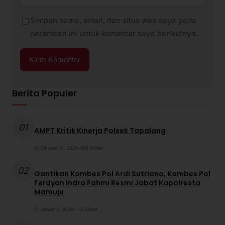
Simpan nama, email, dan situs web saya pada
peramban ini untuk komentar saya berikutnya.
Berita Populer
01
AMPT Kritik Kinerja Polsek Tapalang
Oktober 10, 2024
•
196 Dilihat
02
Gantikan Kombes Pol Ardi Sutriono, Kombes Pol
Ferdyan Indra Fahmi Resmi Jabat Kapolresta
Mamuju
Januari 2, 2026
•
113 Dilihat