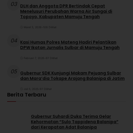
03
DLH dan Anggota DPR Bertindak Cepat
Menelusuri Perubahan Warna Air Sungai di
Topoyo, Kabupaten Mamuju Tengah
Maret 5, 2026
•
108 Dilihat
04
Kasi Humas Polres Mateng Hadiri Pelantikan
DPW Ikatan Jurnalis Sulbar di Mamuju Tengah
Februari 7, 2026
•
97 Dilihat
05
Gubernur SDK Kunjungi Makam Pejuang Sulbar
dan Mara’dia Tokape Arajang Balanipa di Jatim
Juli 5, 2025
•
97 Dilihat
Berita Terbaru
Gubernur Suhardi Duka Terima Gelar
Kehormatan “Sulo Tappidena Balanipa”
dari Kerapatan Adat Balanipa