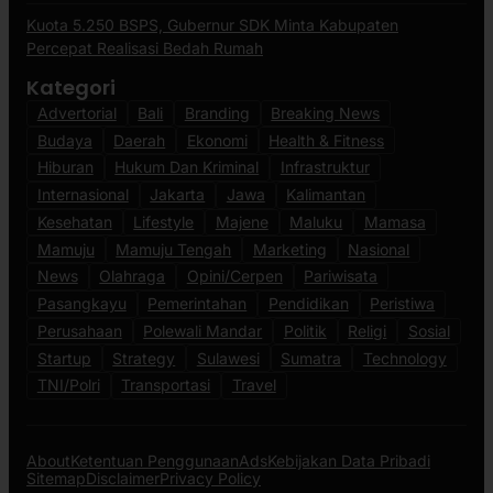
Kuota 5.250 BSPS, Gubernur SDK Minta Kabupaten
Percepat Realisasi Bedah Rumah
Kategori
Advertorial
Bali
Branding
Breaking News
Budaya
Daerah
Ekonomi
Health & Fitness
Hiburan
Hukum Dan Kriminal
Infrastruktur
Internasional
Jakarta
Jawa
Kalimantan
Kesehatan
Lifestyle
Majene
Maluku
Mamasa
Mamuju
Mamuju Tengah
Marketing
Nasional
News
Olahraga
Opini/Cerpen
Pariwisata
Pasangkayu
Pemerintahan
Pendidikan
Peristiwa
Perusahaan
Polewali Mandar
Politik
Religi
Sosial
Startup
Strategy
Sulawesi
Sumatra
Technology
TNI/Polri
Transportasi
Travel
About
Ketentuan Penggunaan
Ads
Kebijakan Data Pribadi
Sitemap
Disclaimer
Privacy Policy