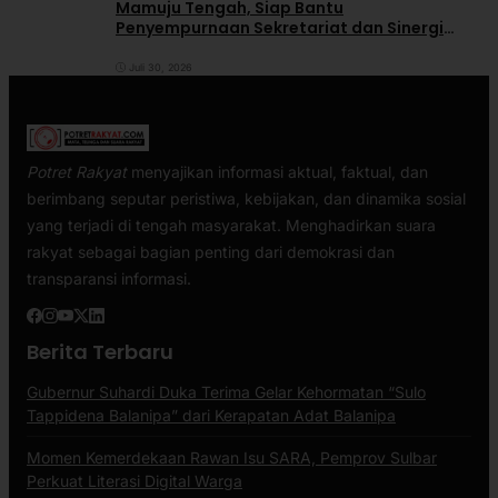
Mamuju Tengah, Siap Bantu
Penyempurnaan Sekretariat dan Sinergi
dengan Pemerintah Daerah
Juli 30, 2026
Potret Rakyat
menyajikan informasi aktual, faktual, dan
berimbang seputar peristiwa, kebijakan, dan dinamika sosial
yang terjadi di tengah masyarakat. Menghadirkan suara
rakyat sebagai bagian penting dari demokrasi dan
transparansi informasi.
Berita Terbaru
Gubernur Suhardi Duka Terima Gelar Kehormatan “Sulo
Tappidena Balanipa” dari Kerapatan Adat Balanipa
Momen Kemerdekaan Rawan Isu SARA, Pemprov Sulbar
Perkuat Literasi Digital Warga