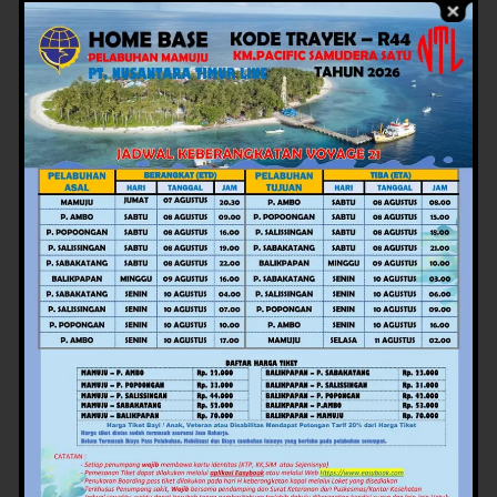
Kegiatan tersebut merupakan kerjasama Biro Ekbang
Pemprov Sulbar dengan Bank Indonesia dan dihadiri
TPID provinsi dan kabupaten se Sulbar. (Rls)
Views:
50
Facebook
Twitter
Pinterest
Mail
WhatsApp