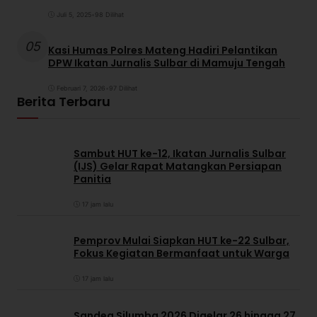
Juli 5, 2025
•
98 Dilihat
05
Kasi Humas Polres Mateng Hadiri Pelantikan
DPW Ikatan Jurnalis Sulbar di Mamuju Tengah
Februari 7, 2026
•
97 Dilihat
Berita Terbaru
Sambut HUT ke-12, Ikatan Jurnalis Sulbar
(IJS) Gelar Rapat Matangkan Persiapan
Panitia
17 jam lalu
Pemprov Mulai Siapkan HUT ke-22 Sulbar,
Fokus Kegiatan Bermanfaat untuk Warga
17 jam lalu
Sandeq Silumba 2026 Digelar 26 hingga 27