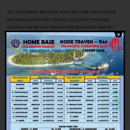
“Ini merupakan apresiasi atau dukungan pemerintah
terhadap pemerintah daerah yang telah menjaga
stabilitas harga dan mendorong digitalisasi daerah,”
tutur Airlangga.
Views:
76
Facebook
Twitter
Pinterest
Mail
WhatsApp
Potret Rakyat