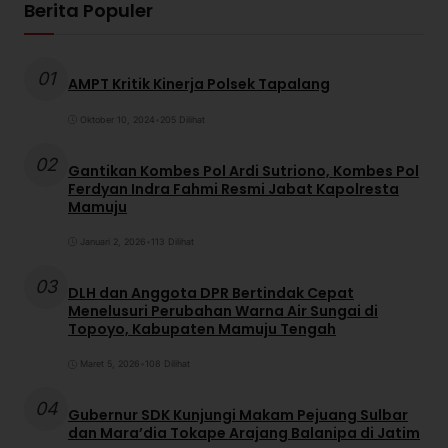
Berita Populer
01
AMPT Kritik Kinerja Polsek Tapalang
Oktober 10, 2024
•
205 Dilihat
02
Gantikan Kombes Pol Ardi Sutriono, Kombes Pol
Ferdyan Indra Fahmi Resmi Jabat Kapolresta
Mamuju
Januari 2, 2026
•
113 Dilihat
03
DLH dan Anggota DPR Bertindak Cepat
Menelusuri Perubahan Warna Air Sungai di
Topoyo, Kabupaten Mamuju Tengah
Maret 5, 2026
•
108 Dilihat
04
Gubernur SDK Kunjungi Makam Pejuang Sulbar
dan Mara’dia Tokape Arajang Balanipa di Jatim