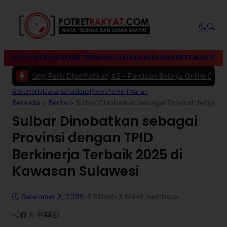
POLITIK
EKONOMI
INTERNASIONAL
BUSINESS
MARKETING
LIFES
 yang Perlu Diperhatikan
|
#2 -
Panduan Belanja Online Cerdas: Pilih 
Advertorial
Jakarta
Nasional
News
Pemerintahan
Beranda
»
Berita
»
Sulbar Dinobatkan sebagai Provinsi dengan T
Sulbar Dinobatkan sebagai
Provinsi dengan TPID
Berkinerja Terbaik 2025 di
Kawasan Sulawesi
Desember 2, 2025
•
5
Dilihat
•
3 Menit membaca
Facebook
Twitter
Pinterest
Mail
WhatsApp