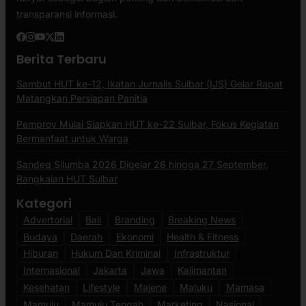
transparansi informasi.
Berita Terbaru
Sambut HUT ke-12, Ikatan Jurnalis Sulbar (IJS) Gelar Rapat
Matangkan Persiapan Panitia
Pemprov Mulai Siapkan HUT ke-22 Sulbar, Fokus Kegiatan
Bermanfaat untuk Warga
Sandeq Silumba 2026 Digelar 26 hingga 27 September,
Rangkaian HUT Sulbar
Kategori
Advertorial
Bali
Branding
Breaking News
Budaya
Daerah
Ekonomi
Health & Fitness
Hiburan
Hukum Dan Kriminal
Infrastruktur
Internasional
Jakarta
Jawa
Kalimantan
Kesehatan
Lifestyle
Majene
Maluku
Mamasa
Mamuju
Mamuju Tengah
Marketing
Nasional