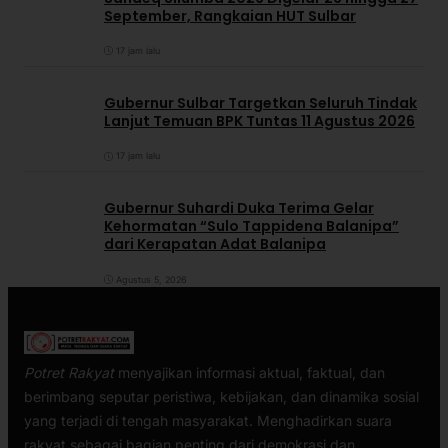
September, Rangkaian HUT Sulbar
17 jam lalu
Gubernur Sulbar Targetkan Seluruh Tindak
Lanjut Temuan BPK Tuntas 11 Agustus 2026
17 jam lalu
Gubernur Suhardi Duka Terima Gelar
Kehormatan “Sulo Tappidena Balanipa”
dari Kerapatan Adat Balanipa
Agustus 5, 2026
Potret Rakyat
menyajikan informasi aktual, faktual, dan
berimbang seputar peristiwa, kebijakan, dan dinamika sosial
yang terjadi di tengah masyarakat. Menghadirkan suara
rakyat sebagai bagian penting dari demokrasi dan