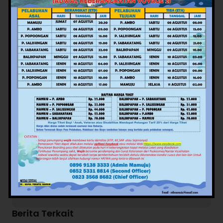
Sumber: Humas KemenkumHAM Sulbar
Editor: Judistira
Views:
51
Facebook
Twitter
Pinterest
Mail
WhatsApp
Potret Rakyat Com
Berita Terkait