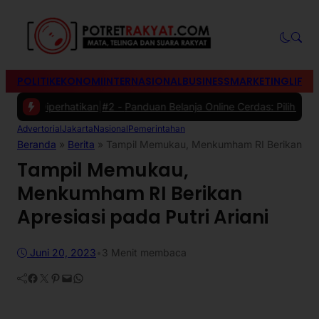
POLITIK
EKONOMI
INTERNASIONAL
BUSINESS
MARKETING
LIFES
iperhatikan
|
#2 -
Panduan Belanja Online Cerdas: Pilih Produk denga
Advertorial
Jakarta
Nasional
Pemerintahan
Beranda
»
Berita
»
Tampil Memukau, Menkumham RI Berikan Apres
Tampil Memukau,
Menkumham RI Berikan
Apresiasi pada Putri Ariani
Juni 20, 2023
•
3 Menit membaca
Facebook
Twitter
Pinterest
Mail
WhatsApp