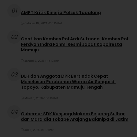
01
AMPT Kritik Kinerja Polsek Tapalang
Oktober 10, 2024
•
215 Dilihat
02
Gantikan Kombes Pol Ardi Sutriono, Kombes Pol
Ferdyan Indra Fahmi Resmi Jabat Kapolresta
Mamuju
Januari 2, 2026
•
114 Dilihat
03
DLH dan Anggota DPR Bertindak Cepat
Menelusuri Perubahan Warna Air Sungai di
Topoyo, Kabupaten Mamuju Tengah
Maret 5, 2026
•
108 Dilihat
04
Gubernur SDK Kunjungi Makam Pejuang Sulbar
dan Mara’dia Tokape Arajang Balanipa di Jatim
Juli 5, 2025
•
98 Dilihat