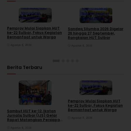
Advertorial
Daerah
Advertorial
Daerah
Mamuju
News
News
Pemerintahan
Pemerintahan
Polewali Mandar
Pemprov Mulai Siapkan HUT
Sandeq Silumba 2026 Digelar
ke-22 Sulbar, Fokus Kegiatan
26 hingga 27 September,
G
Bermanfaat untuk Warga
Rangkaian HUT Sulbar
S
T
Agustus 8, 2026
Agustus 8, 2026
A
Berita Terbaru
Advertorial
Daerah
Mamuju
News
Pemerintahan
Daerah
Mamuju
News
Peristiwa
Pemprov Mulai Siapkan HUT
S
ke-22 Sulbar, Fokus Kegiatan
2
Bermanfaat untuk Warga
R
Sambut HUT ke-12, Ikatan
Jurnalis Sulbar (IJS) Gelar
Agustus 8, 2026
Rapat Matangkan Persiapan
Panitia
Agustus 8, 2026