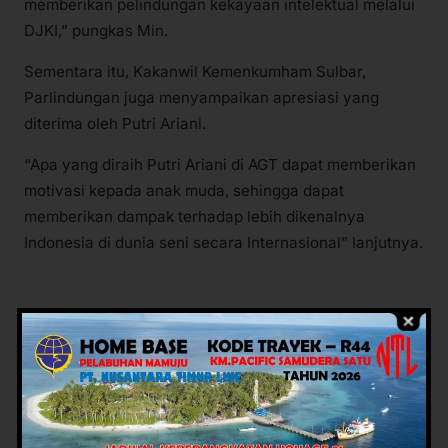
memberikan pelindungan kekayaan intelektual melalui
DJKI,” pungkas Min.
Sementara itu, Kakanwil Kemenkumham Sulbar,
Parlindungan juga menyampaikan apresiasi yang
diterima oleh Putri Ariani.
“Apa yang diraih Putri Ariani di AGT dapat memberikan
motivasi kepada anak muda, sehingga dapat
memberikan dampak terhadap lebih dikenalnya
Indonesia di dunia seni secara Internasional” lanjutnya.
Baca juga:
Gubernur Sulbar Targetkan Seluruh
Tindak Lanjut Temuan BPK Tuntas 11 Agustus
2026