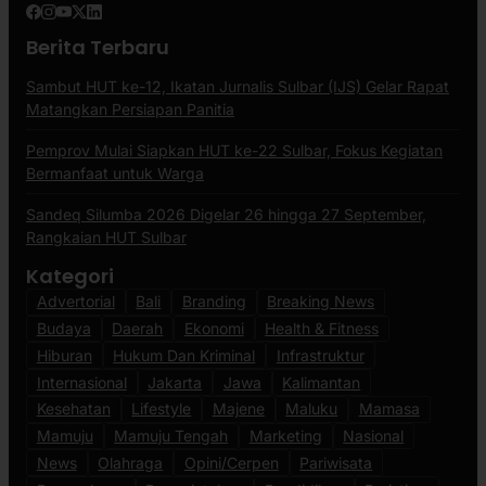
Berita Terbaru
Sambut HUT ke-12, Ikatan Jurnalis Sulbar (IJS) Gelar Rapat
Matangkan Persiapan Panitia
Pemprov Mulai Siapkan HUT ke-22 Sulbar, Fokus Kegiatan
Bermanfaat untuk Warga
Sandeq Silumba 2026 Digelar 26 hingga 27 September,
Rangkaian HUT Sulbar
Kategori
Advertorial
Bali
Branding
Breaking News
Budaya
Daerah
Ekonomi
Health & Fitness
Hiburan
Hukum Dan Kriminal
Infrastruktur
Internasional
Jakarta
Jawa
Kalimantan
Kesehatan
Lifestyle
Majene
Maluku
Mamasa
Mamuju
Mamuju Tengah
Marketing
Nasional
News
Olahraga
Opini/Cerpen
Pariwisata