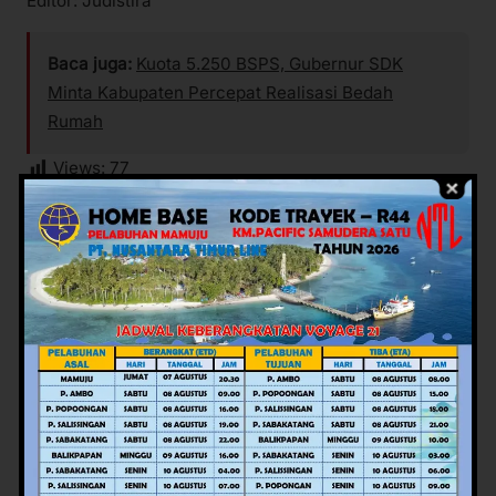
Editor: Judistira
Baca juga:
Kuota 5.250 BSPS, Gubernur SDK
Minta Kabupaten Percepat Realisasi Bedah
Rumah
Views:
77
Facebook
Twitter
Pinterest
Mail
WhatsApp
Potret Rakyat