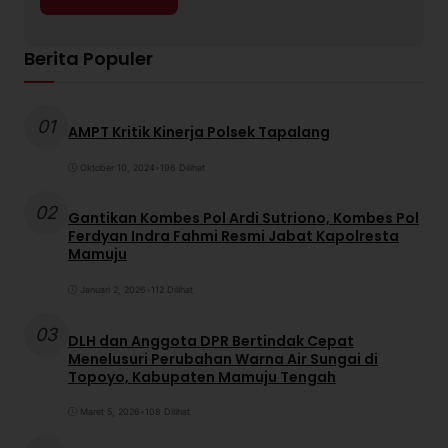
Berita Populer
01
AMPT Kritik Kinerja Polsek Tapalang
Oktober 10, 2024
•
196 Dilihat
02
Gantikan Kombes Pol Ardi Sutriono, Kombes Pol
Ferdyan Indra Fahmi Resmi Jabat Kapolresta
Mamuju
Januari 2, 2026
•
112 Dilihat
03
DLH dan Anggota DPR Bertindak Cepat
Menelusuri Perubahan Warna Air Sungai di
Topoyo, Kabupaten Mamuju Tengah
Maret 5, 2026
•
108 Dilihat