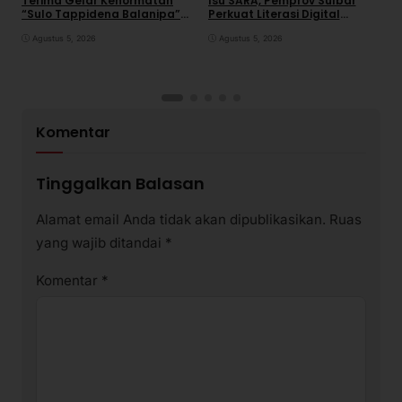
Terima Gelar Kehormatan
Isu SARA, Pemprov Sulbar
S
“Sulo Tappidena Balanipa”
Perkuat Literasi Digital
P
dari Kerapatan Adat
Warga
R
Balanipa
Agustus 5, 2026
Agustus 5, 2026
Komentar
Tinggalkan Balasan
Alamat email Anda tidak akan dipublikasikan.
Ruas
yang wajib ditandai
*
Komentar
*