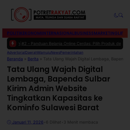
POLITIK
EKONOMI
INTERNASIONAL
BUSINESS
MARKETING
LIFES
kan
|
#2 -
Panduan Belanja Online Cerdas: Pilih Produk dengan Bijak d
Advertorial
Daerah
Mamuju
News
Pemerintahan
Beranda
»
Berita
»
Tata Ulang Wajah Digital Lembaga, Bapenda 
Tata Ulang Wajah Digital
Lembaga, Bapenda Sulbar
Kirim Admin Website
Tingkatkan Kapasitas ke
Kominfo Sulawesi Barat
Januari 11, 2026
•
6
Dilihat
•
3 Menit membaca