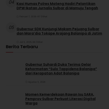
04
Kasi Humas Polres Mateng Hadiri Pelantikan
DPW Ikatan Jurnalis Sulbar di Mamuju Tengah
Februari 7, 2026
•
97 Dilihat
05
Gubernur SDK Kunjungi Makam Pejuang Sulbar
dan Mara’dia Tokape Arajang Balanipa di Jatim
Juli 5, 2025
•
96 Dilihat
Berita Terbaru
Gubernur Suhardi Duka Terima Gelar
Kehormatan “Sulo Tappidena Balanipa”
dari Kerapatan Adat Balanipa
Agustus 5, 2026
Momen Kemerdekaan Rawan Isu SARA,
Pemprov Sulbar Perkuat Literasi Digital
Warga