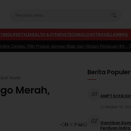
TING
LIFESTYLE
HEALTH & FITNESS
TECHNOLOGY
TRAVEL
LAINNYA
lih Produk dengan Bijak dan Hindari Penipuan
|
#3 -
Tips Memilih Se
Berita Populer
ibat Koslet
ago Merah,
01
AMPT Kritik Ki
Oktober 10, 20
02
Gantikan Komb
Facebook
Twitter
Pinterest
Mail
WhatsApp
Ferdyan Indra