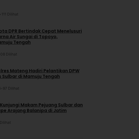
•
111 Dilihat
ta DPR Bertindak Cepat Menelusuri
na Air Sungai di Topoyo,
amuju Tengah
108 Dilihat
lres Mateng Hadiri Pelantikan DPW
is Sulbar di Mamuju Tengah
6
•
97 Dilihat
 Kunjungi Makam Pejuang Sulbar dan
pe Arajang Balanipa di Jatim
Dilihat
u