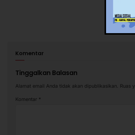
Komentar
Tinggalkan Balasan
Alamat email Anda tidak akan dipublikasikan.
Ruas y
Komentar
*