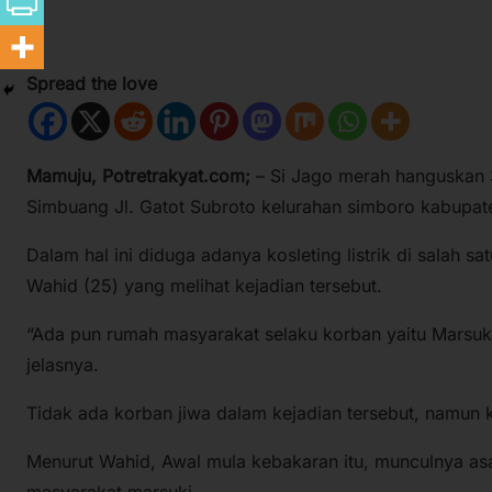
Spread the love
Mamuju, Potretrakyat.com;
– Si Jago merah hanguskan 
Simbuang Jl. Gatot Subroto kelurahan simboro kabupat
Dalam hal ini diduga adanya kosleting listrik di salah s
Wahid (25) yang melihat kejadian tersebut.
“Ada pun rumah masyarakat selaku korban yaitu Marsuki 
jelasnya.
Tidak ada korban jiwa dalam kejadian tersebut, namun 
Menurut Wahid, Awal mula kebakaran itu, munculnya asa
masyarakat marsuki.