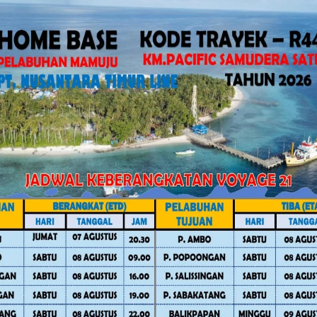
Ruang R
Juli 30, 
Facebook
Twitter
Pinterest
Mail
WhatsApp
Ketua DPP
Mamuju T
Sekretar
Daerah
Juli 30, 
Advertorial
Daerah
Daerah
News
Pe
Mamuju
News
Polewali Mand
Pemerintahan
RDP IJS dan PT H