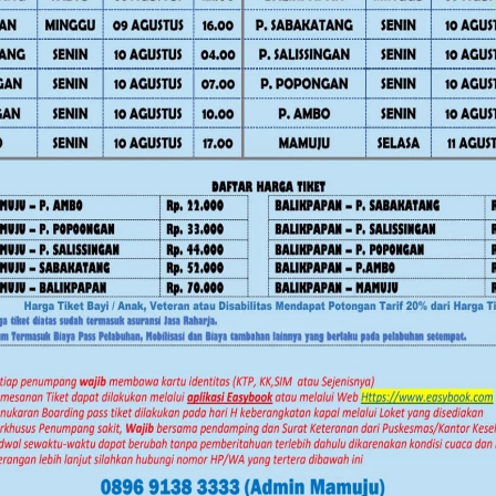
awan
Kuota 5.250 BSPS, Gubernur
Gas di DPRD Pol
ar
SDK Minta Kabupaten
Pengacara Kabur 
 Warga
Percepat Realisasi Bedah
Rapat
Rumah
Juli 30, 2026
Agustus 5, 2026
Advertorial
Daerah
Daerah
News
Pe
Mamuju
News
Polewali Mand
Pemerintahan
RDP IJS dan PT H
awan
Kuota 5.250 BSPS, Gubernur
Gas di DPRD Pol
ar
SDK Minta Kabupaten
Pengacara Kabur 
 Warga
Percepat Realisasi Bedah
Rapat
Rumah
Juli 30, 2026
Agustus 5, 2026