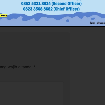
ang wajib ditandai
*