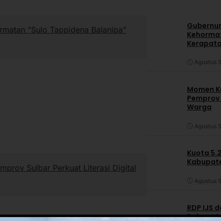
Gubernur
rmatan “Sulo Tappidena Balanipa”
Kehormat
Kerapata
Agustus 5
Momen Ke
Pemprov S
Warga
Agustus 5
Kuota 5.
Kabupate
ov Sulbar Perkuat Literasi Digital
Agustus 5
RDP IJS 
Polman M