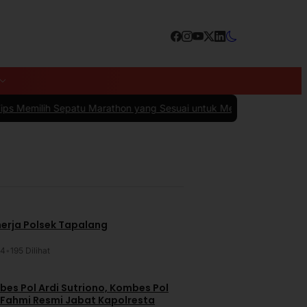
patu Marathon yang Sesuai untuk Menunjang Kenyamanan dan Perfo
nerja Polsek Tapalang
24
•
195 Dilihat
es Pol Ardi Sutriono, Kombes Pol
 Fahmi Resmi Jabat Kapolresta