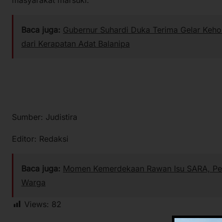
Baca juga:
Gubernur Suhardi Duka Terima Gelar Keho
dari Kerapatan Adat Balanipa
Sumber: Judistira
Editor: Redaksi
Baca juga:
Momen Kemerdekaan Rawan Isu SARA, Pempr
Warga
Views:
82