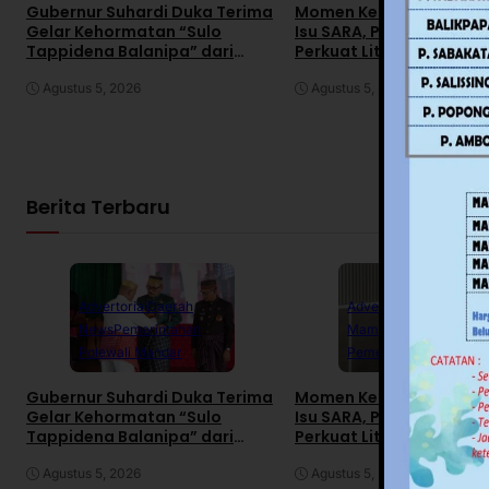
Gubernur Suhardi Duka Terima
Momen Kemerdekaan R
Gelar Kehormatan “Sulo
Isu SARA, Pemprov Sulb
Tappidena Balanipa” dari
Perkuat Literasi Digital
Kerapatan Adat Balanipa
Agustus 5, 2026
Agustus 5, 2026
Berita Terbaru
Advertorial
Daerah
Advertorial
Daerah
News
Pemerintahan
Mamuju
News
Polewali Mandar
Pemerintahan
Gubernur Suhardi Duka Terima
Momen Kemerdekaan R
Gelar Kehormatan “Sulo
Isu SARA, Pemprov Sulb
Tappidena Balanipa” dari
Perkuat Literasi Digital
Kerapatan Adat Balanipa
Agustus 5, 2026
Agustus 5, 2026