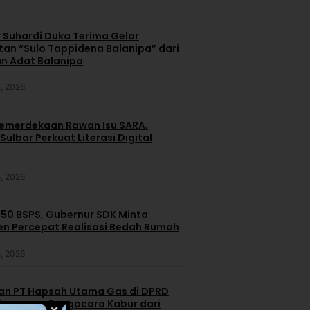
 Suhardi Duka Terima Gelar
an “Sulo Tappidena Balanipa” dari
n Adat Balanipa
, 2026
merdekaan Rawan Isu SARA,
ulbar Perkuat Literasi Digital
, 2026
250 BSPS, Gubernur SDK Minta
n Percepat Realisasi Bedah Rumah
, 2026
dan PT Hapsah Utama Gas di DPRD
emanas, Pengacara Kabur dari