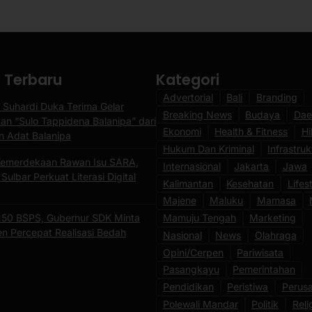
a Terbaru
Kategori
Advertorial
Bali
Branding
 Suhardi Duka Terima Gelar
Breaking News
Budaya
Dae
an “Sulo Tappidena Balanipa” dari
Ekonomi
Health & Fitness
Hi
n Adat Balanipa
Hukum Dan Kriminal
Infrastruk
emerdekaan Rawan Isu SARA,
Internasional
Jakarta
Jawa
ulbar Perkuat Literasi Digital
Kalimantan
Kesehatan
Lifes
Majene
Maluku
Mamasa
250 BSPS, Gubernur SDK Minta
Mamuju Tengah
Marketing
n Percepat Realisasi Bedah
Nasional
News
Olahraga
Opini/Cerpen
Pariwisata
Pasangkayu
Pemerintahan
Pendidikan
Peristiwa
Perus
Polewali Mandar
Politik
Reli