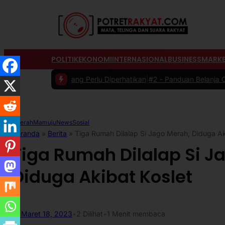
POLITIK
EKONOMI
INTERNASIONAL
BUSINESS
MARKE
trik yang Perlu Diperhatikan
|
#2 -
Panduan Belanja Online Cerdas: Pi
Daerah
Mamuju
News
Sosial
Beranda
»
Berita
»
Tiga Rumah Dilalap Si Jago Merah, Diduga Ak
Tiga Rumah Dilalap Si J
Diduga Akibat Koslet
Maret 18, 2023
•
2
Dilihat
•
1 Menit membaca