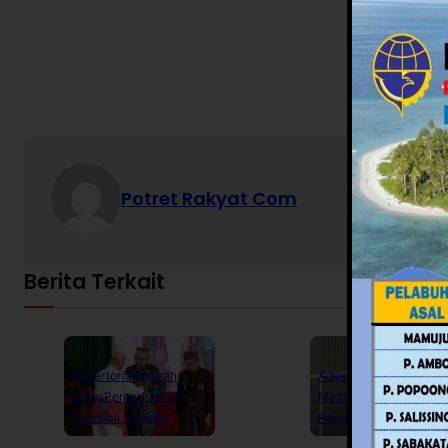
Potret Rakyat Com
Berita Terkait
Advertorial
Daerah
Advertorial
Daerah
News
Pemerintahan
Mamuju
News
Polewali Mandar
Pemerintahan