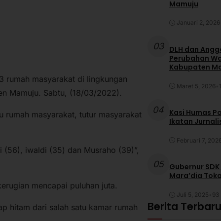
Mamuju
Januari 2, 2026
03
DLH dan Anggo
Perubahan War
Kabupaten M
3 rumah masyarakat di lingkungan
Maret 5, 2026
•
en Mamuju. Sabtu, (18/03/2022).
04
Kasi Humas Po
atu rumah masyarakat, tutur masyarakat
Ikatan Jurnal
Februari 7, 202
(56), iwaldi (35) dan Musraho (39)”,
05
Gubernur SDK
Mara’dia Toka
kerugian mencapai puluhan juta.
Juli 5, 2025
•
93 
Berita Terbar
p hitam dari salah satu kamar rumah