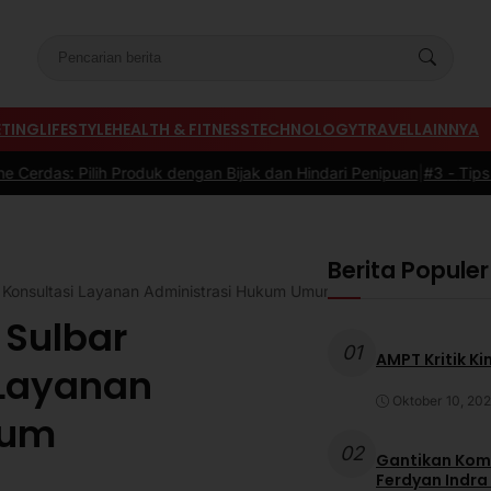
TING
LIFESTYLE
HEALTH & FITNESS
TECHNOLOGY
TRAVEL
LAINNYA
roduk dengan Bijak dan Hindari Penipuan
|
#3 -
Tips Memilih Sepatu 
Berita Populer
onsultasi Layanan Administrasi Hukum Umum
Sulbar
01
AMPT Kritik Ki
 Layanan
Oktober 10, 20
mum
02
Gantikan Komb
Ferdyan Indra