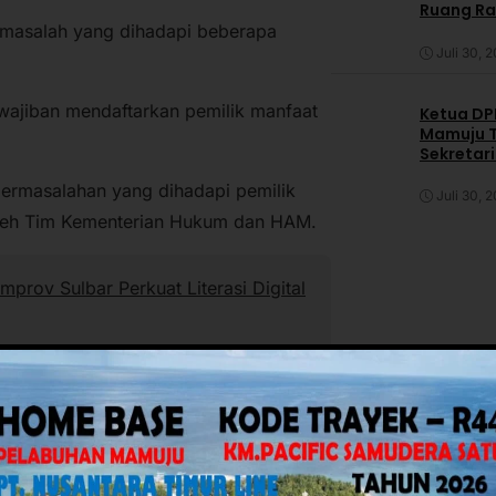
Ruang R
ai masalah yang dihadapi beberapa
Juli 30, 
wajiban mendaftarkan pemilik manfaat
Ketua DPP
Mamuju T
Sekretar
Daerah
 permasalahan yang dihadapi pemilik
Juli 30, 
t oleh Tim Kementerian Hukum dan HAM.
ov Sulbar Perkuat Literasi Digital