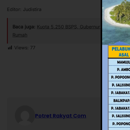
Editor: Judistira
Baca juga:
Kuota 5.250 BSPS, Gubernur SDK Minta Ka
Rumah
Views:
77
Potret Rakyat Com