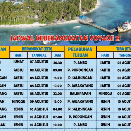
bupaten Percepat Realisasi Bedah
Facebook
Twitter
Pinterest
Mail
WhatsApp