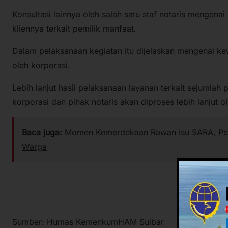
Konsultasi lainnya oleh salah satu staf notaris mengen
kliennya terkait pemilik manfaat.
Dalam pelaksanaan kegiatan itu dijelaskan mengenai ke
oleh korporasi.
Lebih lanjut hasil pelaksanaan layanan terkait sejumlah
korporasi dan pihak notaris akan diproses lebih lanju
Baca juga:
Momen Kemerdekaan Rawan Isu SARA, Pempr
Warga
Sumber: Humas KemenkumHAM Sulbar