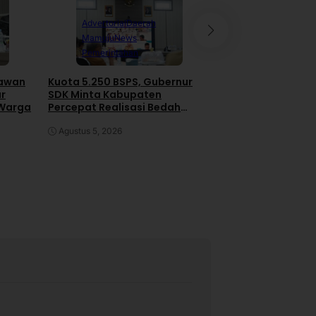
Advertorial
Daerah
Daerah
News
Pe
Mamuju
News
Polewali Mand
Pemerintahan
RDP IJS dan PT H
awan
Kuota 5.250 BSPS, Gubernur
Gas di DPRD Pol
ar
SDK Minta Kabupaten
Pengacara Kabur 
 Warga
Percepat Realisasi Bedah
Rapat
Rumah
Juli 30, 2026
Agustus 5, 2026