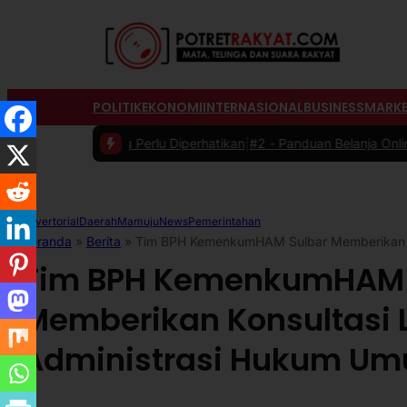
POLITIK
EKONOMI
INTERNASIONAL
BUSINESS
MARKE
yang Perlu Diperhatikan
|
#2 -
Panduan Belanja Online Cerdas: Pilih P
Advertorial
Daerah
Mamuju
News
Pemerintahan
Beranda
»
Berita
»
Tim BPH KemenkumHAM Sulbar Memberikan K
Tim BPH KemenkumHAM 
Memberikan Konsultasi
Administrasi Hukum U