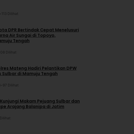
•
113 Dilihat
ta DPR Bertindak Cepat Menelusuri
na Air Sungai di Topoyo,
amuju Tengah
108 Dilihat
lres Mateng Hadiri Pelantikan DPW
is Sulbar di Mamuju Tengah
6
•
97 Dilihat
 Kunjungi Makam Pejuang Sulbar dan
pe Arajang Balanipa di Jatim
Dilihat
u