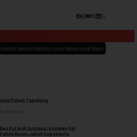
Marathon yang Sesuai untuk Menunjang Kenyamanan dan Performa
|
#
nerja Polsek Tapalang
24
•
196 Dilihat
es Pol Ardi Sutriono, Kombes Pol
 Fahmi Resmi Jabat Kapolresta