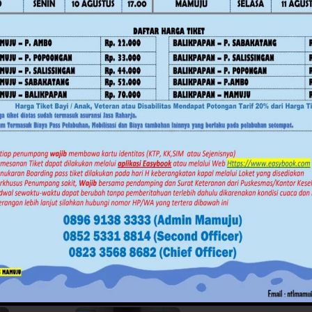
Advertorial
Daerah
Daerah
News
Pe
Mamuju
News
Polewali Mand
Pemerintahan
RDP IJS dan PT H
awan
Kuota 5.250 BSPS, Gubernur
Gas di DPRD Pol
ar
SDK Minta Kabupaten
Pengacara Kabur 
 Warga
Percepat Realisasi Bedah
Rapat
Rumah
Juli 30, 2026
Agustus 5, 2026