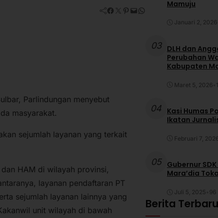
Mamuju
Facebook
Twitter
Pinterest
Mail
WhatsApp
Januari 2, 2026
03
DLH dan Anggo
Perubahan War
Kabupaten M
Maret 5, 2026
•
lbar, Parlindungan menyebut
04
Kasi Humas Po
ada masyarakat.
Ikatan Jurnal
kan sejumlah layanan yang terkait
Februari 7, 202
05
Gubernur SDK
dan HAM di wilayah provinsi,
Mara’dia Toka
taranya, layanan pendaftaran PT
Juli 5, 2025
•
96 
erta sejumlah layanan lainnya yang
Berita Terbar
akanwil unit wilayah di bawah