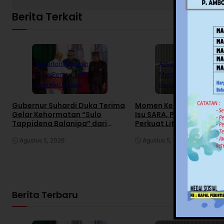
Berita Terkait
Advertorial
Daerah
Advertorial
Daerah
News
Pemerintahan
Mamuju
News
Polewali Mandar
Pemerintahan
Gubernur Suhardi Duka Terima
Momen Kemerdekaan R
Gelar Kehormatan “Sulo
Isu SARA, Pemprov Sulb
Tappidena Balanipa” dari
Perkuat Literasi Digital
Kerapatan Adat Balanipa
Agustus 5, 2026
Agustus 5, 2026
Berita Terbaru