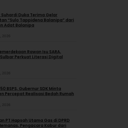
 Suhardi Duka Terima Gelar
an “Sulo Tappidena Balanipa” dari
n Adat Balanipa
, 2026
merdekaan Rawan Isu SARA,
ulbar Perkuat Literasi Digital
, 2026
250 BSPS, Gubernur SDK Minta
n Percepat Realisasi Bedah Rumah
, 2026
dan PT Hapsah Utama Gas di DPRD
emanas, Pengacara Kabur dari