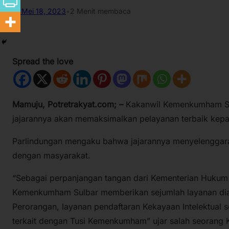
Mei 18, 2023
•
2 Menit membaca
Spread the love
Mamuju, Potretrakyat.com; –
Kakanwil Kemenkumham Su
jajarannya akan memaksimalkan pelayanan terbaik kep
Parlindungan mengaku bahwa jajarannya menyelenggara
dengan masyarakat.
“Sebagai perpanjangan tangan dari Kementerian Hukum 
Kemenkumham Sulbar memberikan sejumlah layanan dian
Perorangan, layanan pendaftaran Kekayaan Intelektual s
terkait dengan Tusi Kemenkumham” ujar salah seorang K