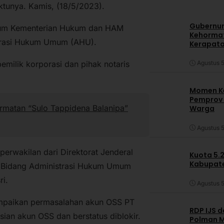
tunya. Kamis, (18/5/2023).
Gubernur
ukum Kementerian Hukum dan HAM
Kehormat
strasi Hukum Umum (AHU).
Kerapata
emilik korporasi dan pihak notaris
Agustus 5
Momen Ke
Pemprov S
rmatan “Sulo Tappidena Balanipa”
Warga
Agustus 5
perwakilan dari Direktorat Jenderal
Kuota 5.
Kabupate
 Bidang Administrasi Hukum Umum
i.
Agustus 5
yampaikan permasalahan akun OSS PT
RDP IJS 
sian akun OSS dan berstatus diblokir.
Polman M