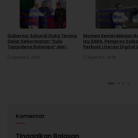
Advertorial
Daerah
Advertorial
Daerah
News
Pemerintahan
Mamuju
News
Polewali Mandar
Pemerintahan
Gubernur Suhardi Duka Terima
Momen Kemerdekaan R
Gelar Kehormatan “Sulo
Isu SARA, Pemprov Sulb
Tappidena Balanipa” dari
Perkuat Literasi Digital
Kerapatan Adat Balanipa
Agustus 5, 2026
Agustus 5, 2026
Komentar
Tinggalkan Balasan