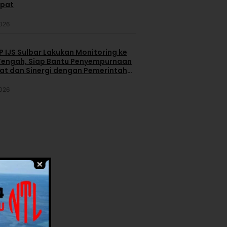
apat
2026
 IJS Sulbar Lakukan Monitoring ke
engah, Siap Bantu Penyempurnaan
iat dan Sinergi dengan Pemerintah
2026