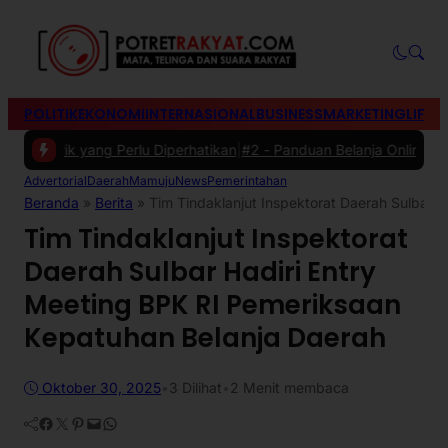
POLITIK
EKONOMI
INTERNASIONAL
BUSINESS
MARKETING
LIFES
rik yang Perlu Diperhatikan
|
#2 -
Panduan Belanja Online Cerdas: Pil
Advertorial
Daerah
Mamuju
News
Pemerintahan
Beranda
»
Berita
»
Tim Tindaklanjut Inspektorat Daerah Sulbar 
Tim Tindaklanjut Inspektorat
Daerah Sulbar Hadiri Entry
Meeting BPK RI Pemeriksaan
Kepatuhan Belanja Daerah
Oktober 30, 2025
•
3
Dilihat
•
2 Menit membaca
Facebook
Twitter
Pinterest
Mail
WhatsApp