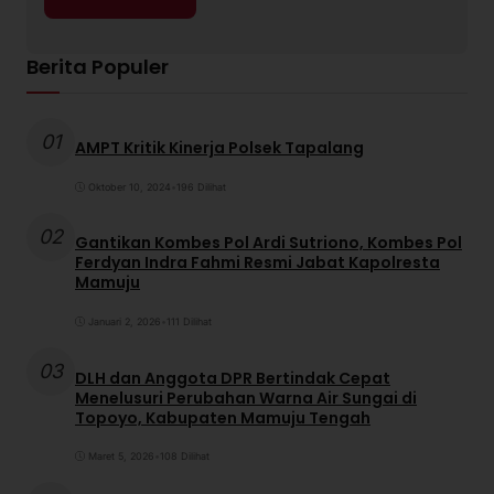
Berita Populer
01
AMPT Kritik Kinerja Polsek Tapalang
Oktober 10, 2024
•
196 Dilihat
02
Gantikan Kombes Pol Ardi Sutriono, Kombes Pol
Ferdyan Indra Fahmi Resmi Jabat Kapolresta
Mamuju
Januari 2, 2026
•
111 Dilihat
03
DLH dan Anggota DPR Bertindak Cepat
Menelusuri Perubahan Warna Air Sungai di
Topoyo, Kabupaten Mamuju Tengah
Maret 5, 2026
•
108 Dilihat