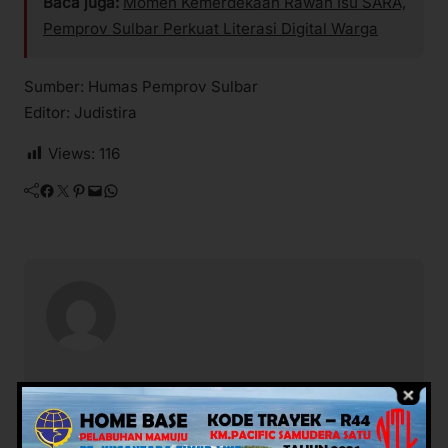
Baca juga:
Momen Kemerdekaan Rawan Isu SARA,
Pemprov Sulbar Perkuat Literasi Digital Warga
Sumber: Humas Pemprov Sulbar
Editor: Judistira
Views:
116
Facebook
Twitter
Pinterest
Mail
WhatsApp
Potret Rakyat