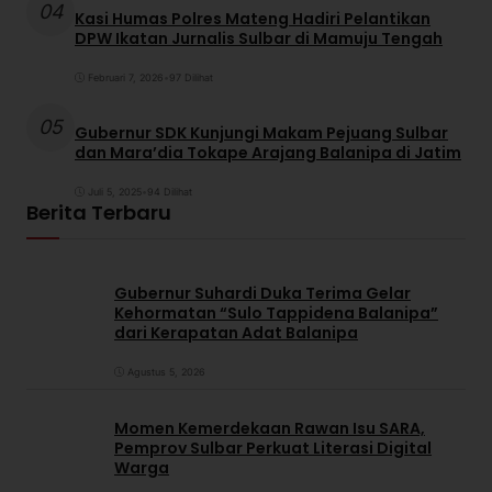
04
Kasi Humas Polres Mateng Hadiri Pelantikan
DPW Ikatan Jurnalis Sulbar di Mamuju Tengah
Februari 7, 2026
•
97 Dilihat
05
Gubernur SDK Kunjungi Makam Pejuang Sulbar
dan Mara’dia Tokape Arajang Balanipa di Jatim
Juli 5, 2025
•
94 Dilihat
Berita Terbaru
Gubernur Suhardi Duka Terima Gelar
Kehormatan “Sulo Tappidena Balanipa”
dari Kerapatan Adat Balanipa
Agustus 5, 2026
Momen Kemerdekaan Rawan Isu SARA,
Pemprov Sulbar Perkuat Literasi Digital
Warga