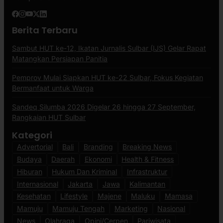
Berita Terbaru
Sambut HUT ke-12, Ikatan Jurnalis Sulbar (IJS) Gelar Rapat
Matangkan Persiapan Panitia
Pemprov Mulai Siapkan HUT ke-22 Sulbar, Fokus Kegiatan
Bermanfaat untuk Warga
Sandeq Silumba 2026 Digelar 26 hingga 27 September,
Rangkaian HUT Sulbar
Kategori
Advertorial
Bali
Branding
Breaking News
Budaya
Daerah
Ekonomi
Health & Fitness
Hiburan
Hukum Dan Kriminal
Infrastruktur
Internasional
Jakarta
Jawa
Kalimantan
Kesehatan
Lifestyle
Majene
Maluku
Mamasa
Mamuju
Mamuju Tengah
Marketing
Nasional
News
Olahraga
Opini/Cerpen
Pariwisata