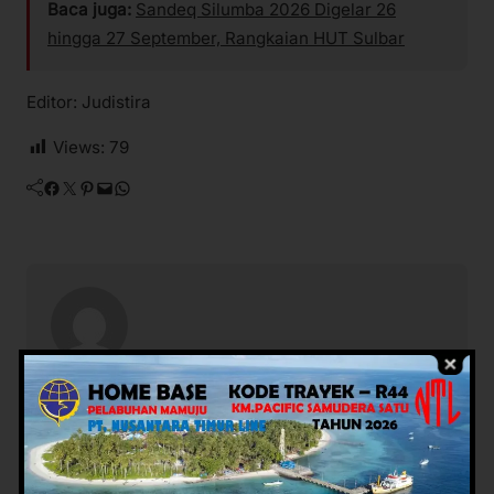
Baca juga:
Sandeq Silumba 2026 Digelar 26
hingga 27 September, Rangkaian HUT Sulbar
Editor: Judistira
Views:
79
Facebook
Twitter
Pinterest
Mail
WhatsApp
Potret Rakyat Com
Berita Terkait