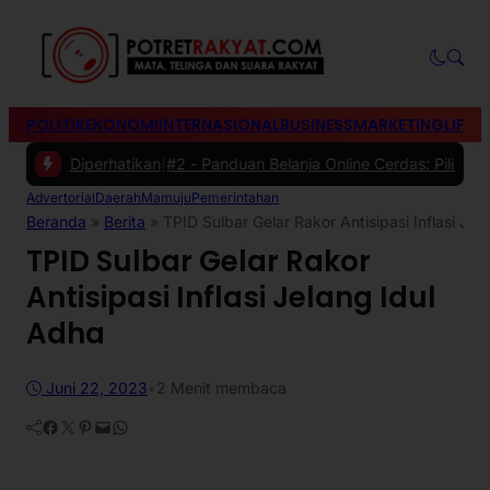
POLITIK
EKONOMI
INTERNASIONAL
BUSINESS
MARKETING
LIFES
u Diperhatikan
|
#2 -
Panduan Belanja Online Cerdas: Pilih Produk den
Advertorial
Daerah
Mamuju
Pemerintahan
Beranda
»
Berita
»
TPID Sulbar Gelar Rakor Antisipasi Inflasi Jel
TPID Sulbar Gelar Rakor
Antisipasi Inflasi Jelang Idul
Adha
Juni 22, 2023
•
2 Menit membaca
Facebook
Twitter
Pinterest
Mail
WhatsApp