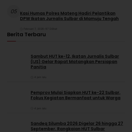
05
Kasi Humas Polres Mateng Hadiri Pelantikan
DPW Ikatan Jurnalis Sulbar di Mamuju Tengah
Februari 7, 2026
•
97 Dilihat
Berita Terbaru
Sambut HUT ke-12, Ikatan Jurnalis Sulbar
(IJS) Gelar Rapat Matangkan Persiapan
Panitia
4 jam lalu
Pemprov Mulai Siapkan HUT ke-22 Sulbar,
Fokus Kegiatan Bermanfaat untuk Warga
4 jam lalu
Sandeq Silumba 2026 Digelar 26 hingga 27
September, Rangkaian HUT Sulbar