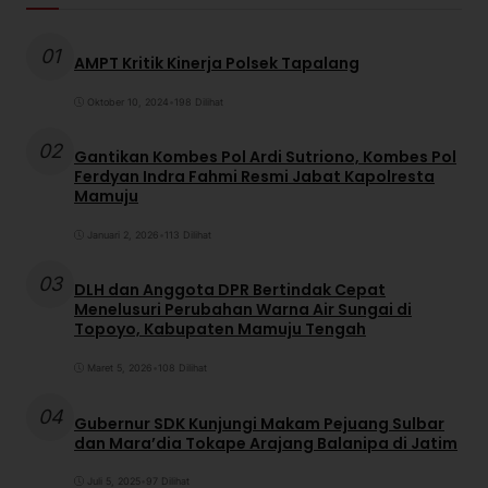
01
AMPT Kritik Kinerja Polsek Tapalang
Oktober 10, 2024
•
198 Dilihat
02
Gantikan Kombes Pol Ardi Sutriono, Kombes Pol
Ferdyan Indra Fahmi Resmi Jabat Kapolresta
Mamuju
Januari 2, 2026
•
113 Dilihat
03
DLH dan Anggota DPR Bertindak Cepat
Menelusuri Perubahan Warna Air Sungai di
Topoyo, Kabupaten Mamuju Tengah
Maret 5, 2026
•
108 Dilihat
04
Gubernur SDK Kunjungi Makam Pejuang Sulbar
dan Mara’dia Tokape Arajang Balanipa di Jatim
Juli 5, 2025
•
97 Dilihat