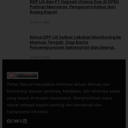
RDP IJS dan PT Hapsah Utama Gas di DPRD
Polman Memanas, Pengacara Kabur dari
Ruang Rapat
Juli 30, 2026
Ketua DPP IJS Sulbar Lakukan Monitoring ke
Mamuju Tengah, Siap Bantu
Penyempurnaan Sekretariat dan Sinergi
dengan Pemerintah Daerah
Juli 30, 2026
Potret Rakyat
menyajikan informasi aktual, faktual, dan
berimbang seputar peristiwa, kebijakan, dan dinamika sosial
yang terjadi di tengah masyarakat. Menghadirkan suara
rakyat sebagai bagian penting dari demokrasi dan
transparansi informasi.