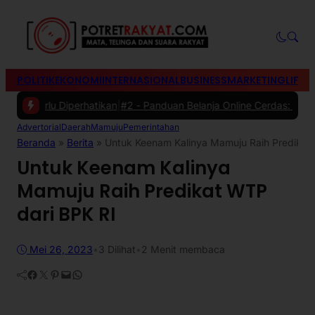
POLITIK
EKONOMI
INTERNASIONAL
BUSINESS
MARKETING
LIFES
erlu Diperhatikan
|
#2 -
Panduan Belanja Online Cerdas: Pilih Produk 
Advertorial
Daerah
Mamuju
Pemerintahan
Beranda
»
Berita
»
Untuk Keenam Kalinya Mamuju Raih Predikat
Untuk Keenam Kalinya
Mamuju Raih Predikat WTP
dari BPK RI
Mei 26, 2023
•
3
Dilihat
•
2 Menit membaca
Facebook
Twitter
Pinterest
Mail
WhatsApp