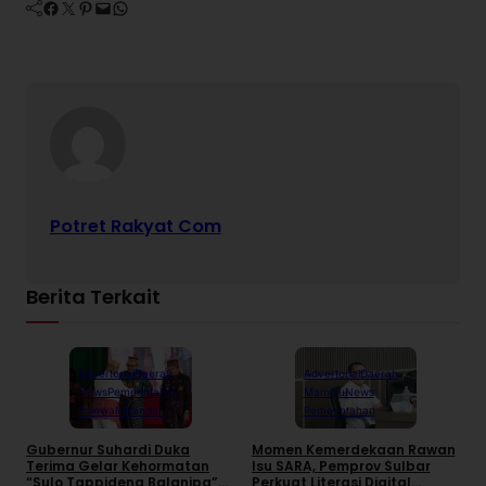
Facebook
Twitter
Pinterest
Mail
WhatsApp
Potret Rakyat Com
Berita Terkait
Advertorial
Daerah
Advertorial
Daerah
News
Pemerintahan
Mamuju
News
Polewali Mandar
Pemerintahan
Gubernur Suhardi Duka
Momen Kemerdekaan Rawan
K
Terima Gelar Kehormatan
Isu SARA, Pemprov Sulbar
S
“Sulo Tappidena Balanipa”
Perkuat Literasi Digital
P