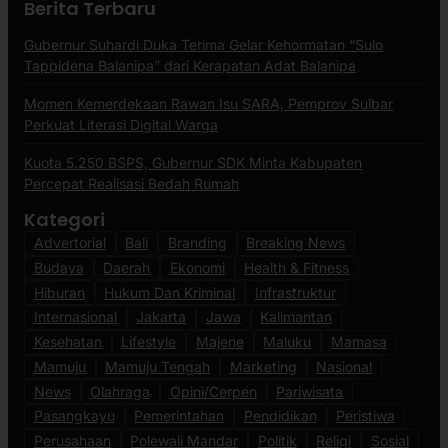
Berita Terbaru
Gubernur Suhardi Duka Terima Gelar Kehormatan “Sulo
Tappidena Balanipa” dari Kerapatan Adat Balanipa
Momen Kemerdekaan Rawan Isu SARA, Pemprov Sulbar
Perkuat Literasi Digital Warga
Kuota 5.250 BSPS, Gubernur SDK Minta Kabupaten
Percepat Realisasi Bedah Rumah
Kategori
Advertorial
Bali
Branding
Breaking News
Budaya
Daerah
Ekonomi
Health & Fitness
Hiburan
Hukum Dan Kriminal
Infrastruktur
Internasional
Jakarta
Jawa
Kalimantan
Kesehatan
Lifestyle
Majene
Maluku
Mamasa
Mamuju
Mamuju Tengah
Marketing
Nasional
News
Olahraga
Opini/Cerpen
Pariwisata
Pasangkayu
Pemerintahan
Pendidikan
Peristiwa
Perusahaan
Polewali Mandar
Politik
Religi
Sosial