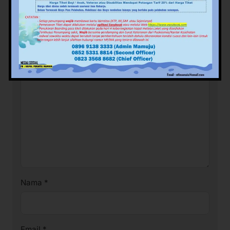
Tinggalkan Balasan
Alamat email Anda tidak akan dipublikasikan.
Ruas
yang wajib ditandai
*
Komentar
*
Nama
*
Email
*