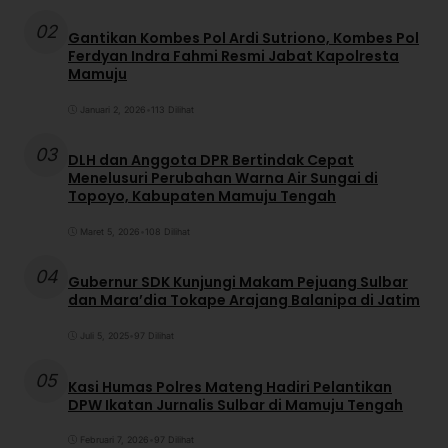
02
Gantikan Kombes Pol Ardi Sutriono, Kombes Pol
Ferdyan Indra Fahmi Resmi Jabat Kapolresta
Mamuju
Januari 2, 2026
•
113 Dilihat
03
DLH dan Anggota DPR Bertindak Cepat
Menelusuri Perubahan Warna Air Sungai di
Topoyo, Kabupaten Mamuju Tengah
Maret 5, 2026
•
108 Dilihat
04
Gubernur SDK Kunjungi Makam Pejuang Sulbar
dan Mara’dia Tokape Arajang Balanipa di Jatim
Juli 5, 2025
•
97 Dilihat
05
Kasi Humas Polres Mateng Hadiri Pelantikan
DPW Ikatan Jurnalis Sulbar di Mamuju Tengah
Februari 7, 2026
•
97 Dilihat