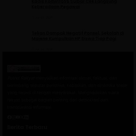
Kadis KominfoSS Sulbar Cek Langsung
Keberadaan Pegawai
Juli 30, 2026
Tekan Dampak Negatif Ponsel, Sekolah di
Majene Kumpulkan HP Siswa Tiap Pagi
Juli 30, 2026
Potret Rakyat
menyajikan informasi aktual, faktual, dan
berimbang seputar peristiwa, kebijakan, dan dinamika sosial
yang terjadi di tengah masyarakat. Menghadirkan suara
rakyat sebagai bagian penting dari demokrasi dan
transparansi informasi.
Berita Terbaru