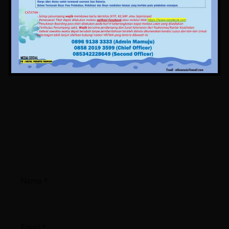
Tinggalkan Balasan
Alamat email Anda tidak akan dipublikasikan.
Ruas
yang wajib ditandai
*
Komentar
*
Nama
*
Email
*