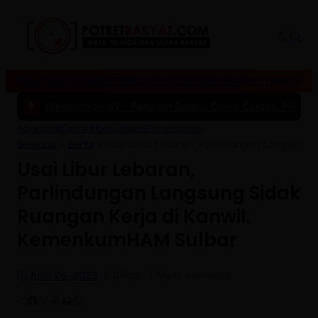
POLITIK
EKONOMI
INTERNASIONAL
BUSINESS
MARKETING
LIFES
u Diperhatikan
|
#2 -
Panduan Belanja Online Cerdas: Pilih Produk de
Advertorial
Daerah
Mamuju
News
Pemerintahan
Beranda
»
Berita
»
Usai Libur Lebaran, Parlindungan Langsung 
Usai Libur Lebaran,
Parlindungan Langsung Sidak
Ruangan Kerja di Kanwil.
KemenkumHAM Sulbar
April 26, 2023
•
2
Dilihat
•
2 Menit membaca
Facebook
Twitter
Pinterest
Mail
WhatsApp