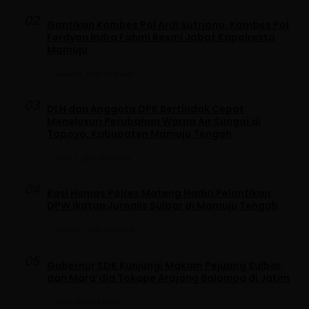
02
Gantikan Kombes Pol Ardi Sutriono, Kombes Pol
Ferdyan Indra Fahmi Resmi Jabat Kapolresta
Mamuju
Januari 2, 2026
•
111 Dilihat
03
DLH dan Anggota DPR Bertindak Cepat
Menelusuri Perubahan Warna Air Sungai di
Topoyo, Kabupaten Mamuju Tengah
Maret 5, 2026
•
108 Dilihat
04
Kasi Humas Polres Mateng Hadiri Pelantikan
DPW Ikatan Jurnalis Sulbar di Mamuju Tengah
Februari 7, 2026
•
97 Dilihat
05
Gubernur SDK Kunjungi Makam Pejuang Sulbar
dan Mara’dia Tokape Arajang Balanipa di Jatim
Juli 5, 2025
•
93 Dilihat