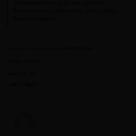
Monitoring ke Mamuju Tengah, Siap Bantu
Penyempurnaan Sekretariat dan Sinergi dengan
Pemerintah Daerah
Sumber: Humas KemenkumHAM Sulbar
Editor: Judistira
Views:
68
Facebook
Twitter
Pinterest
Mail
WhatsApp