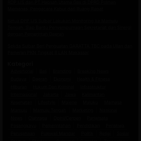
RDP IJS dan PT Hapsah Utama Gas di DPRD Polman
Memanas, Pengacara Kabur dari Ruang Rapat
Ketua DPP IJS Sulbar Lakukan Monitoring ke Mamuju
Tengah, Siap Bantu Penyempurnaan Sekretariat dan Sinergi
dengan Pemerintah Daerah
Sekda Sulbar Beri Penguatan GARATTA TBC pada Ujian dan
Pameran PKN Tingkat II LAN Makassar
Kategori
Advertorial
Bali
Branding
Breaking News
Budaya
Daerah
Ekonomi
Health & Fitness
Hiburan
Hukum Dan Kriminal
Infrastruktur
Internasional
Jakarta
Jawa
Kalimantan
Kesehatan
Lifestyle
Majene
Maluku
Mamasa
Mamuju
Mamuju Tengah
Marketing
Nasional
News
Olahraga
Opini/Cerpen
Pariwisata
Pasangkayu
Pemerintahan
Pendidikan
Peristiwa
Perusahaan
Polewali Mandar
Politik
Religi
Sosial