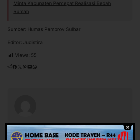
Minta Kabupaten Percepat Realisasi Bedah
Rumah
Sumber: Humas Pemprov Sulbar
Editor: Judistira
Views:
55
Facebook
Twitter
Pinterest
Mail
WhatsApp
Potret Rakyat