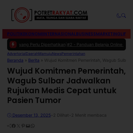
POLITIK
EKONOMI
INTERNASIONAL
BUSINESS
MARKETING
LIFES
k yang Perlu Diperhatikan
|
#2 -
Panduan Belanja Online Cerdas: Pilih
Advertorial
Daerah
Mamuju
News
Pemerintahan
Beranda
»
Berita
»
Wujud Komitmen Pemerintah, Wagub Sulbar J
Wujud Komitmen Pemerintah,
Wagub Sulbar Jadwalkan
Rujukan Medis Cepat untuk
Pasien Tumor
Desember 13, 2025
•
2
Dilihat
•
2 Menit membaca
Facebook
Twitter
Pinterest
Mail
WhatsApp