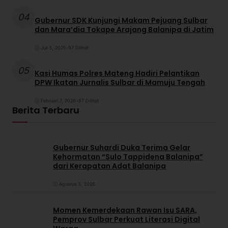
04
Gubernur SDK Kunjungi Makam Pejuang Sulbar
dan Mara’dia Tokape Arajang Balanipa di Jatim
Juli 5, 2025
•
97 Dilihat
05
Kasi Humas Polres Mateng Hadiri Pelantikan
DPW Ikatan Jurnalis Sulbar di Mamuju Tengah
Februari 7, 2026
•
97 Dilihat
Berita Terbaru
Gubernur Suhardi Duka Terima Gelar
Kehormatan “Sulo Tappidena Balanipa”
dari Kerapatan Adat Balanipa
Agustus 5, 2026
Momen Kemerdekaan Rawan Isu SARA,
Pemprov Sulbar Perkuat Literasi Digital