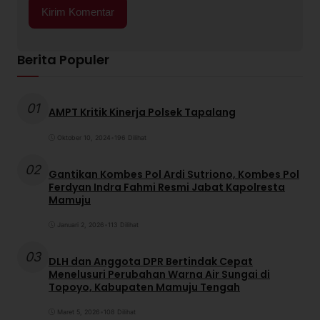
Berita Populer
01
AMPT Kritik Kinerja Polsek Tapalang
Oktober 10, 2024
•
196 Dilihat
02
Gantikan Kombes Pol Ardi Sutriono, Kombes Pol
Ferdyan Indra Fahmi Resmi Jabat Kapolresta
Mamuju
Januari 2, 2026
•
113 Dilihat
03
DLH dan Anggota DPR Bertindak Cepat
Menelusuri Perubahan Warna Air Sungai di
Topoyo, Kabupaten Mamuju Tengah
Maret 5, 2026
•
108 Dilihat