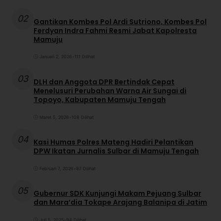
02
Gantikan Kombes Pol Ardi Sutriono, Kombes Pol
Ferdyan Indra Fahmi Resmi Jabat Kapolresta
Mamuju
Januari 2, 2026
•
111 Dilihat
03
DLH dan Anggota DPR Bertindak Cepat
Menelusuri Perubahan Warna Air Sungai di
Topoyo, Kabupaten Mamuju Tengah
Maret 5, 2026
•
108 Dilihat
04
Kasi Humas Polres Mateng Hadiri Pelantikan
DPW Ikatan Jurnalis Sulbar di Mamuju Tengah
Februari 7, 2026
•
97 Dilihat
05
Gubernur SDK Kunjungi Makam Pejuang Sulbar
dan Mara’dia Tokape Arajang Balanipa di Jatim
Juli 5, 2025
•
94 Dilihat