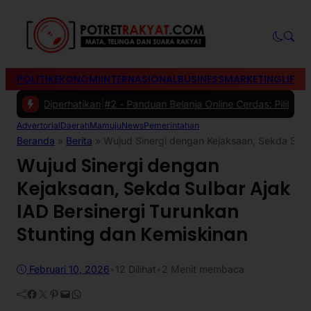
POLITIK
EKONOMI
INTERNASIONAL
BUSINESS
MARKETING
LIFES
Diperhatikan
|
#2 -
Panduan Belanja Online Cerdas: Pilih Produk denga
Advertorial
Daerah
Mamuju
News
Pemerintahan
Beranda
»
Berita
»
Wujud Sinergi dengan Kejaksaan, Sekda Sulba
Wujud Sinergi dengan
Kejaksaan, Sekda Sulbar Ajak
IAD Bersinergi Turunkan
Stunting dan Kemiskinan
Februari 10, 2026
•
12
Dilihat
•
2 Menit membaca
Facebook
Twitter
Pinterest
Mail
WhatsApp