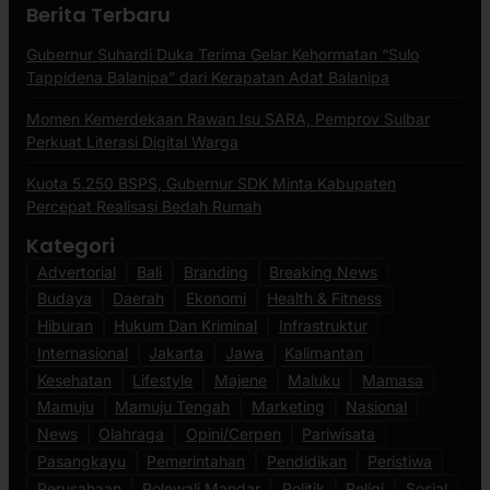
Berita Terbaru
Gubernur Suhardi Duka Terima Gelar Kehormatan “Sulo
Tappidena Balanipa” dari Kerapatan Adat Balanipa
Momen Kemerdekaan Rawan Isu SARA, Pemprov Sulbar
Perkuat Literasi Digital Warga
Kuota 5.250 BSPS, Gubernur SDK Minta Kabupaten
Percepat Realisasi Bedah Rumah
Kategori
Advertorial
Bali
Branding
Breaking News
Budaya
Daerah
Ekonomi
Health & Fitness
Hiburan
Hukum Dan Kriminal
Infrastruktur
Internasional
Jakarta
Jawa
Kalimantan
Kesehatan
Lifestyle
Majene
Maluku
Mamasa
Mamuju
Mamuju Tengah
Marketing
Nasional
News
Olahraga
Opini/Cerpen
Pariwisata
Pasangkayu
Pemerintahan
Pendidikan
Peristiwa
Perusahaan
Polewali Mandar
Politik
Religi
Sosial